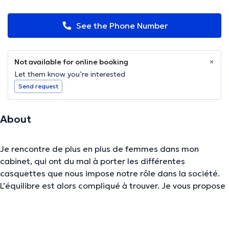
See the Phone Number
Not available for online booking
Let them know you’re interested
Send request
About
Je rencontre de plus en plus de femmes dans mon
cabinet, qui ont du mal à porter les différentes
casquettes que nous impose notre rôle dans la société.
L’équilibre est alors compliqué à trouver. Je vous propose
de retrouver confiance en vous : J’aimerai travailler avec
vous votre cycle menstruel. Savez-vous que chaque
femme comprend en fait 4 Femmes avec ses qualités et