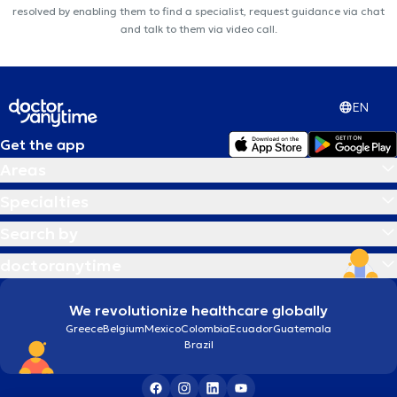
resolved by enabling them to find a specialist, request guidance via chat
and talk to them via video call.
EN
Get the app
Areas
Specialties
Search by
doctoranytime
We revolutionize healthcare globally
Greece
Belgium
Mexico
Colombia
Ecuador
Guatemala
Brazil