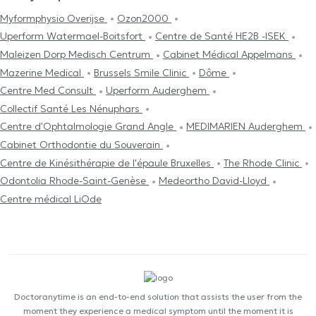
Myformphysio Overijse
Ozon2000
Uperform Watermael-Boitsfort
Centre de Santé HE2B -ISEK
Maleizen Dorp Medisch Centrum
Cabinet Médical Appelmans
Mazerine Medical
Brussels Smile Clinic
Dôme
Centre Med Consult
Uperform Auderghem
Collectif Santé Les Nénuphars
Centre d'Ophtalmologie Grand Angle
MEDIMARIEN Auderghem
Cabinet Orthodontie du Souverain
Centre de Kinésithérapie de l'épaule Bruxelles
The Rhode Clinic
Odontolia Rhode-Saint-Genèse
Medeortho David-Lloyd
Centre médical LiOde
Doctoranytime is an end-to-end solution that assists the user from the
moment they experience a medical symptom until the moment it is