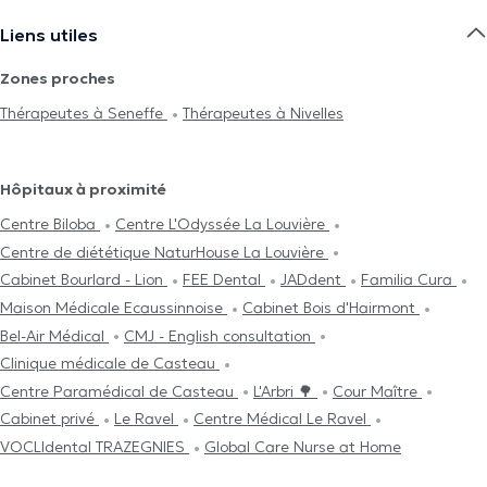
Liens utiles
Zones proches
Thérapeutes à Seneffe
Thérapeutes à Nivelles
Hôpitaux à proximité
Centre Biloba
Centre L'Odyssée La Louvière
Centre de diététique NaturHouse La Louvière
Cabinet Bourlard - Lion
FEE Dental
JADdent
Familia Cura
Maison Médicale Ecaussinnoise
Cabinet Bois d'Hairmont
Bel-Air Médical
CMJ - English consultation
Clinique médicale de Casteau
Centre Paramédical de Casteau
L'Arbri 🌳
Cour Maître
Cabinet privé
Le Ravel
Centre Médical Le Ravel
VOCLIdental TRAZEGNIES
Global Care Nurse at Home