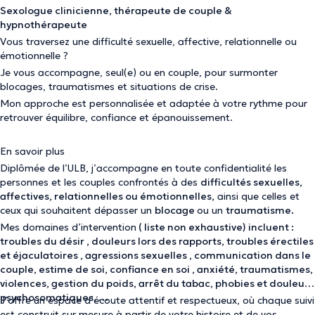
Sexologue clinicienne, thérapeute de couple &
hypnothérapeute
Vous traversez une difficulté sexuelle, affective, relationnelle ou
émotionnelle ?
Je vous accompagne, seul(e) ou en couple, pour surmonter
blocages, traumatismes et situations de crise.
Mon approche est personnalisée et adaptée à votre rythme pour
retrouver équilibre, confiance et épanouissement.
En savoir plus
Diplômée de l’ULB, j’accompagne en toute confidentialité les
personnes et les couples confrontés à des
difficultés sexuelles,
affectives, relationnelles ou émotionnelles,
ainsi que celles et
ceux qui souhaitent dépasser un
blocage
ou un
traumatisme.
Mes domaines d’intervention
( liste non exhaustive) incluent :
troubles du désir , douleurs lors des rapports, troubles érectiles
et éjaculatoires , agressions sexuelles , communication dans le
couple, estime de soi, confiance en soi , anxiété, traumatismes,
violences, gestion du poids, arrêt du tabac, phobies et douleurs
psychosomatiques, …
J’offre un espace d’écoute attentif et respectueux, où chaque suivi
est construit sur mesure à partir de votre histoire et de vos