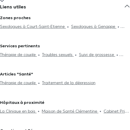
Liens utiles
Zones proches
Sexologues à Court-Saint-Etienne
Sexologues à Genappe
Sexologues à Lasne
Sexologues à Rixensart
Sexologues à
Louvain-La-Neuve
Sexologues à Braine-L'Alleud
Sexologues à
Services pertinents
Lillois-Witterzée
Sexologues à Nivelles
Sexologues à Gembloux
Thérapie de couple
Troubles sexuels
Suivi de grossesse
Sexologues à Sombreffe
Sexologues à Bruxelles
Sexologues
Harcèlement
Thérapie individuelle
à Auderghem
Sexologues à Beersel
Sexologues à Ixelles
Sexologues à Woluwe-Saint-Pierre
Sexologues à Uccle
Articles "Santé"
Thérapie de couple
Traitement de la dépression
Hôpitaux à proximité
La Clinique en bois
Maison de Santé Clémentine
Cabinet Privé
Dr Lemajeur
Kinovea Lasne - Centre Paramédical & Bien-être
Cabinet Médical du Dr Govaerts
Centre Medical Le Cèdre