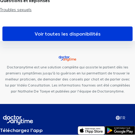
Questions et Réponses
Bousval
Centre Kiform
Centre médical MEDIRIX
Centre
Troubles sexuels
Tonaki
Core Therapy
Centre de Cardiologie du Vallon
Louvain-la-Kiné
HSPC Health & Sports Performance Center
Yoganaissance
Centre Kinos
Maison Médicale du Biéreau
Voir toutes les disponibilités
VOCLIdental Genval
Espace Médical Wavre-Limal
Centre
médical Gratia Artis
CareFit
Doctoranytime est une solution complète qui assiste le patient dès les
premiers symptômes jusqu'à la guérison en lui permettant de trouver le
meilleur praticien, de demander des conseils par chat et de parler avec
lui par Vidéo Consultation. Les informations fournies ont été complétées
par Nathalie De Taeye et publiées par l'équipe de Doctoranytime.
FR
Téléchargez l’app