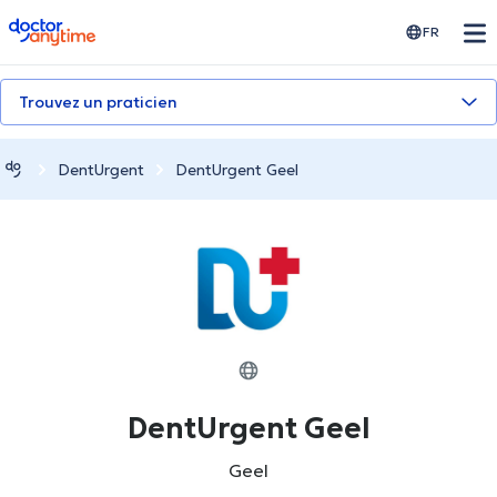
doctoranytime
FR
Trouvez un praticien
DentUrgent
DentUrgent Geel
DentUrgent Geel
Geel