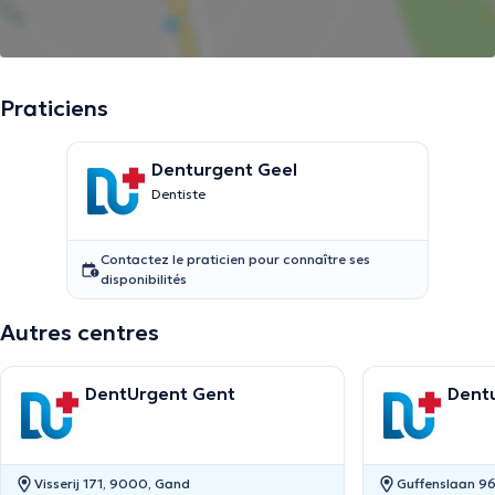
Praticiens
Denturgent Geel
Dentiste
Contactez le praticien pour connaître ses
disponibilités
Autres centres
DentUrgent Gent
Dent
Visserij 171, 9000, Gand
Guffenslaan 96