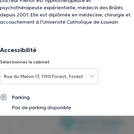
Docteur Pierlot est hypnothérapeute et
psychothérapeute expérientielle, médecin des Brûlés
depuis 2001. Elle est diplômée en médecine, chirurgie et
accouchement à l'Université Catholique de Louvain
depuis 1994. Ses 4 compétences sont : l'hypnose
Ericksonienne, la psychothérapie humaniste expérientielle
centrée sur la personne (selon Carl Rogers), les soins aux
Accessibilité
Brûlés et la médecine générale.
Sélectionnez le cabinet
La description a été éditée par l'équipe de Doctoranytime et se base sur des
informations vérifiées.
Parking
Pas de parking disponible