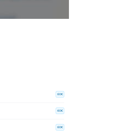
nformations vérifiées.
60€
60€
60€