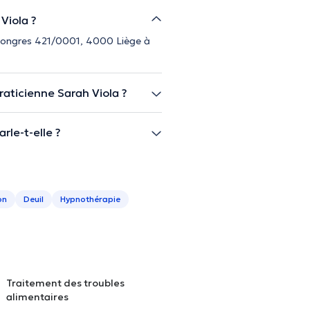
Viola ?
e tongres 421/0001, 4000 Liège à
aticienne Sarah Viola ?
rle-t-elle ?
on
Deuil
Hypnothérapie
Traitement des troubles
alimentaires