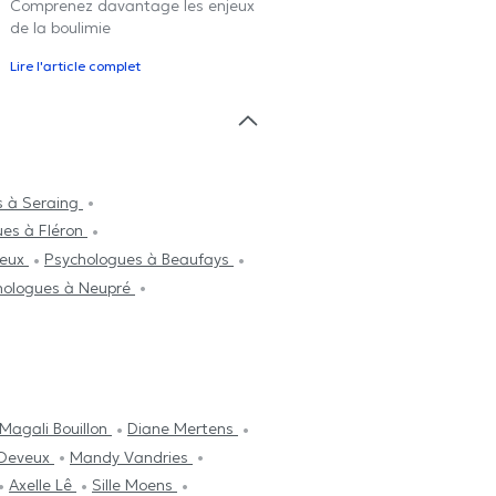
Comprenez davantage les enjeux
de la boulimie
Lire l'article complet
s à Seraing
ues à Fléron
neux
Psychologues à Beaufays
hologues à Neupré
Magali Bouillon
Diane Mertens
 Deveux
Mandy Vandries
Axelle Lê
Sille Moens