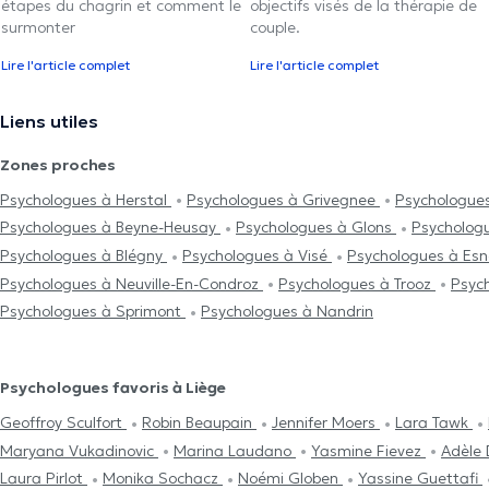
étapes du chagrin et comment le
objectifs visés de la thérapie de
surmonter
couple.
Lire l'article complet
Lire l'article complet
Liens utiles
Zones proches
Psychologues à Herstal
Psychologues à Grivegnee
Psychologue
Psychologues à Beyne-Heusay
Psychologues à Glons
Psycholog
Psychologues à Blégny
Psychologues à Visé
Psychologues à Es
Psychologues à Neuville-En-Condroz
Psychologues à Trooz
Psyc
Psychologues à Sprimont
Psychologues à Nandrin
Psychologues favoris à Liège
Geoffroy Sculfort
Robin Beaupain
Jennifer Moers
Lara Tawk
Maryana Vukadinovic
Marina Laudano
Yasmine Fievez
Adèle
Laura Pirlot
Monika Sochacz
Noémi Globen
Yassine Guettafi