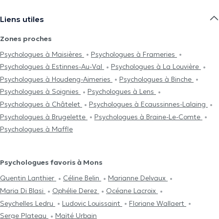
Liens utiles
Zones proches
Psychologues à Maisières
Psychologues à Frameries
Psychologues à Estinnes-Au-Val
Psychologues à La Louvière
Psychologues à Houdeng-Aimeries
Psychologues à Binche
Psychologues à Soignies
Psychologues à Lens
Psychologues à Châtelet
Psychologues à Ecaussinnes-Lalaing
Psychologues à Brugelette
Psychologues à Braine-Le-Comte
Psychologues à Maffle
Psychologues favoris à Mons
Quentin Lanthier
Céline Belin
Marianne Delvaux
Maria Di Blasi
Ophélie Derez
Océane Lacroix
Seychelles Ledru
Ludovic Louissaint
Floriane Wallaert
Serge Plateau
Maïté Urbain