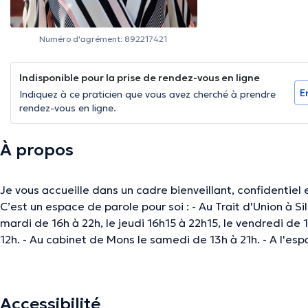
Numéro d'agrément: 892217421
Indisponible pour la prise de rendez-vous en ligne
E
Indiquez à ce praticien que vous avez cherché à prendre
rendez-vous en ligne.
À propos
Je vous accueille dans un cadre bienveillant, confidentiel
C’est un espace de parole pour soi : - Au Trait d'Union à Sill
mardi de 16h à 22h, le jeudi 16h15 à 22h15, le vendredi de 
12h. - Au cabinet de Mons le samedi de 13h à 21h. - A l'e
20h.
Accessibilité
La description a été éditée par l'équipe de Doctoranytime et se base sur des i