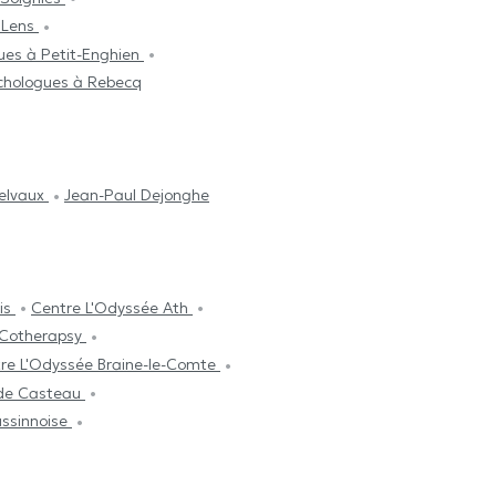
 Lens
ues à Petit-Enghien
chologues à Rebecq
elvaux
Jean-Paul Dejonghe
sis
Centre L'Odyssée Ath
 Cotherapsy
re L'Odyssée Braine-le-Comte
 de Casteau
ussinnoise