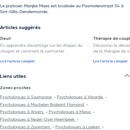
Le praticien Marijke Maes est localisée au Pasmolenstraat 54 à
Sint-Gillis-Dendermonde.
Articles suggérés
Deuil
Thérapie de coup
En apprendre davantage sur les étapes du
Découvrez le déroul
chagrin et comment le surmonter
de la thérapie de c
Lire l'article complet
Lire l'article complet
Liens utiles
Zones proches
Psychologues à Soumagne
Psychologues à Vilvorde
Psychologues à Machelen Brabant Flamand
Psychologues à Anvers
Psychologues à Meise
Psychologues à Neder-Over-Heembeek
Psychologues à Zaventem
Psychologues à Laeken