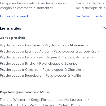
En apprendre davantage sur les étapes du
Découvrez le déroul
chagrin et comment le surmonter
de la thérapie de c
Lire l'article complet
Lire l'article complet
Liens utiles
Zones proches
Psychologues à Frameries
Psychologues à Maisières
Psychologues à Estinnes-Au-Val
Psychologues à La Louvière
Psychologues à Lens
Psychologues à Houdeng-Aimeries
Psychologues à Binche
Psychologues à Soignies
Psychologues à Chièvres
Psychologues à Châtelet
Psychologues à Brugelette
Psychologues à Maffle
Psychologues favoris à Mons
Floriane Wallaert
Serge Plateau
Ludovic Louissaint
Seychelles Ledru
Océane Lacroix
Ophélie Derez