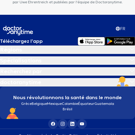
par Uwe Ehrentreich et publiées par l'équipe de Doctoranytime.
FR
Téléchargez l’app
Régions
Spécialisations
Recherchez par
doctoranytime
Nous révolutionnons la santé dans le monde
Grèce
Belgique
Mexique
Colombie
Équateur
Guatemala
Brésil