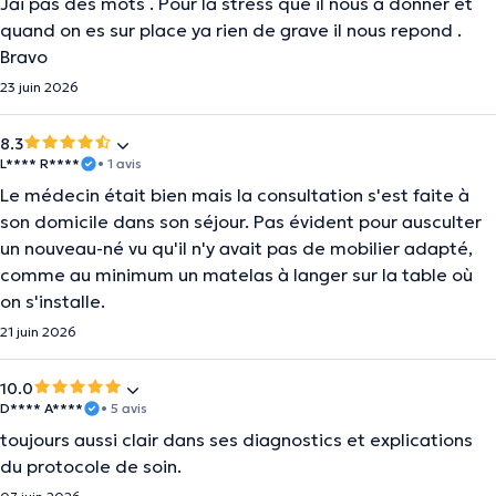
Jai pas des mots . Pour la stress que il nous a donner et
quand on es sur place ya rien de grave il nous repond .
Bravo
23 juin 2026
8.3
L**** R****
• 1 avis
Le médecin était bien mais la consultation s'est faite à
son domicile dans son séjour. Pas évident pour ausculter
un nouveau-né vu qu'il n'y avait pas de mobilier adapté,
comme au minimum un matelas à langer sur la table où
on s'installe.
21 juin 2026
10.0
D**** A****
• 5 avis
toujours aussi clair dans ses diagnostics et explications
du protocole de soin.