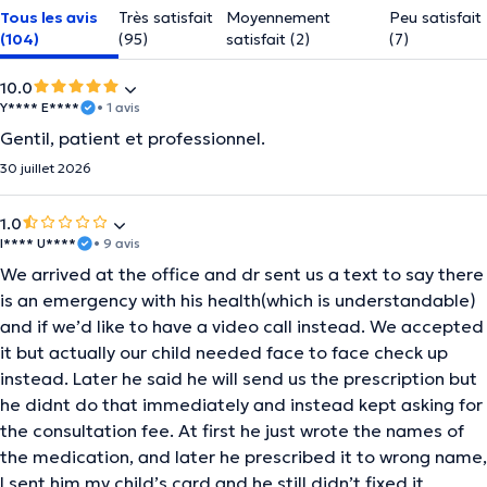
Tous les avis
Très satisfait
Moyennement
Peu satisfait
(104)
(95)
satisfait (2)
(7)
10.0
Y**** E****
• 1 avis
Gentil, patient et professionnel.
30 juillet 2026
1.0
I**** U****
• 9 avis
We arrived at the office and dr sent us a text to say there
is an emergency with his health(which is understandable)
and if we’d like to have a video call instead. We accepted
it but actually our child needed face to face check up
instead. Later he said he will send us the prescription but
he didnt do that immediately and instead kept asking for
the consultation fee. At first he just wrote the names of
the medication, and later he prescribed it to wrong name,
I sent him my child’s card and he still didn’t fixed it