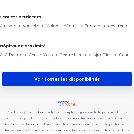
Pédiatres à Auderghem
Pédiatres à Etterbeek
Pédiatres à
Saint-Josse-Ten-Noode
Pédiatres à Linkebeek
Pédiatres à
Services pertinents
Molenbeek-Saint-Jean
Pédiatres à Sint-Pieters-Leeuw
Autisme
Varicelle
Maladie Infantile
Traitement des troubles
Pédiatres à Rhode-Saint-Genèse
Pédiatres à Woluwe-Saint-
du sommeil
Néonatologie
Traitement urticaire
Traitement
Lambert
Pédiatres à Ganshoren
Pédiatres à Kraainem
de l'asthme
Traitement des troubles de l'alimentation
Pédiatres à Jette
Pédiatres à Braine-L'Alleud
Pédiatres à
Hôpitaux à proximité
Waterloo
Pédiatres à Laeken
Pédiatres à Wemmel
ALC Dental
Centre Velia
Centre Lumini
Ajra Clinic
Centre
Pédiatres à Rixensart
Pédiatres à Bertem
Médical Churchill
Audition Confort
Brussels Skin Center - Uccle
Building Smiles
Clinique Churchill
Brussels medelite
Smile
Corner
Centre Médical Edith Cavell
Cabinet Pifferi
Cabinet
Voir toutes les disponibilités
dentaire Dziubek
Centre Médical Rond Point
Cabinet KineClub
Centre Odeis
Care Happy
Cabinet Messidor
Work For It
Doctoranytime est une solution complète qui assiste le patient dès les
premiers symptômes jusqu'à la guérison en lui permettant de trouver le
meilleur praticien, de demander des conseils par chat et de parler avec
lui par Vidéo Consultation. Les informations fournies ont été complétées