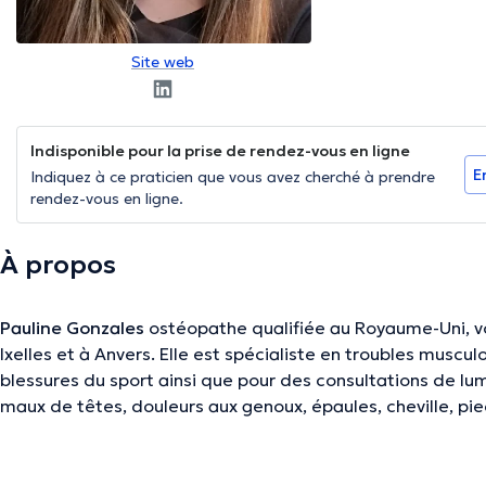
Site web
Indisponible pour la prise de rendez-vous en ligne
E
Indiquez à ce praticien que vous avez cherché à prendre
rendez-vous en ligne.
À propos
Pauline Gonzales
ostéopathe qualifiée au Royaume-Uni, vo
Ixelles et à Anvers. Elle est spécialiste en troubles musculosquelettiques généraux,
blessures du sport ainsi que pour des consultations de lu
maux de têtes, douleurs aux genoux, épaules, cheville, pi
La description a été éditée par l'équipe de Doctoranytime et se base sur des i