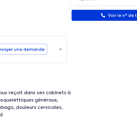
Voir le n° de
nvoyer une demande
us reçoit dans ses cabinets à
mbago, douleurs cervicales,
ed
nformations vérifiées.