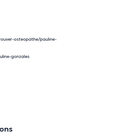
trouver-osteopathe/pauline-
uline-gonzales
ions