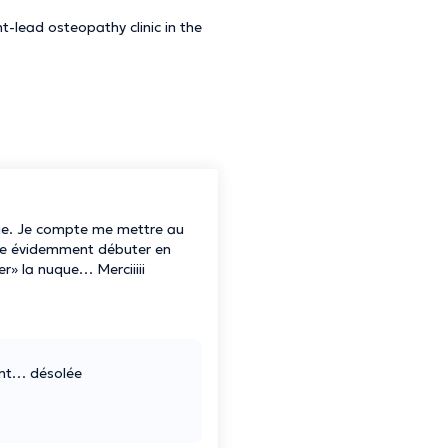
t-lead osteopathy clinic in the
lgie. Je compte me mettre au
pte évidemment débuter en
r» la nuque… Merciiiii
ant… désolée