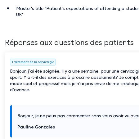
Master's title "Patient's expectations of attending a studen
UK"
Réponses aux questions des patients
Traitement de la cervicalgie
Bonjour, j’ai été soignée, il y a une semaine, pour une cervica
sport. Y a-t-il des exercices à proscrire absolument? Je com
mode cool et progressif mais je n’ai pas envie de me «rebloque
d’avance.
Bonjour, je ne peux pas commenter sans vous avoir vu av
Pauline Gonzales