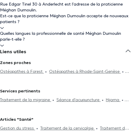
Rue Edgar Tinel 30 à Anderlecht est l'adresse de la praticienne
Méghan Dumoulin.
Est-ce que la praticienne Méghan Dumoulin accepte de nouveaux
patients ?
Quelles langues la professionnelle de santé Méghan Dumoulin
parle-t-elle ?
Liens utiles
Zones proches
Ostéopathes à Forest
Ostéopathes à Rhode-Saint-Genèse
Ostéopathes à Molenbeek-Saint-Jean
Ostéopathes à Dilbeek
Ostéopathes à Berchem-Sainte-Agathe
Ostéopathes à Saint-
Services pertinents
Gilles
Ostéopathes à Bruxelles
Ostéopathes à Uccle
Traitement de la migraine
Séance d'acupuncture
Hijama
Ostéopathes à Koekelberg
Ostéopathes à Ixelles
Drainage lymphatique
Traitement de la cervicalgie
Gestion du
Ostéopathes à Jette
Ostéopathes à Ganshoren
Ostéopathes
stress
Problème digestif
Problème de dos
Traitement des
à Ath
Ostéopathes à Groot-Bijgaarden
Ostéopathes à Saint-
Articles "Santé"
lumbagos
Visite à domicile
Problème d'articulation
Josse-Ten-Noode
Ostéopathes à Etterbeek
Ostéopathes à
Gestion du stress
Traitement de la cervicalgie
Traitement de
Traitement des blessures sportives
Problèmes de mâchoire