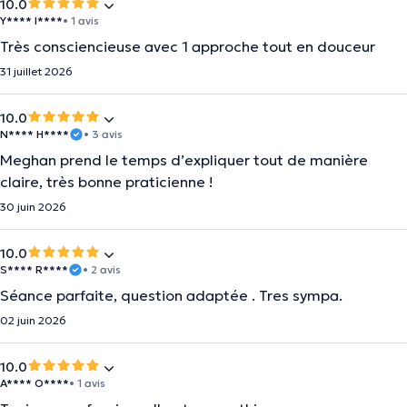
10.0
Y**** I****
• 1 avis
Très consciencieuse avec 1 approche tout en douceur
31 juillet 2026
10.0
N**** H****
• 3 avis
Meghan prend le temps d’expliquer tout de manière
claire, très bonne praticienne !
30 juin 2026
10.0
S**** R****
• 2 avis
Séance parfaite, question adaptée . Tres sympa.
02 juin 2026
10.0
A**** O****
• 1 avis