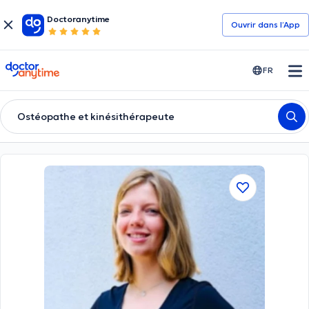
Doctoranytime
Ouvrir dans l’App
doctoranytime
FR
Ostéopathe et kinésithérapeute