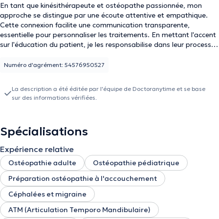
En tant que kinésithérapeute et ostéopathe passionnée, mon
approche se distingue par une écoute attentive et empathique.
Cette connexion facilite une communication transparente,
essentielle pour personnaliser les traitements. En mettant l'accent
sur l'éducation du patient, je les responsabilise dans leur processus
de guérison. Mon adaptabilité assure des interventions ciblées et
efficaces, créant un environnement où les patients se sentent
Numéro d'agrément: 54576950527
soutenus à chaque étape de leur parcours de santé.
La description a été éditée par l'équipe de Doctoranytime et se base
sur des informations vérifiées.
Spécialisations
Expérience relative
Ostéopathie adulte
Ostéopathie pédiatrique
Préparation ostéopathie à l'accouchement
Céphalées et migraine
ATM (Articulation Temporo Mandibulaire)