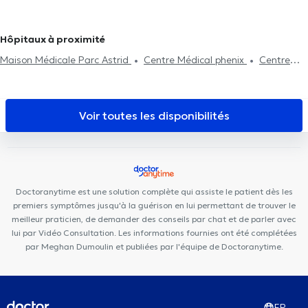
Laeken
Ostéopathes à Zellik
Ostéopathes à Schaerbeek
la migraine
Consultation nourrisson
Consultation femme enceinte
Ostéopathes à Beersel
Douleurs Costales
Examen d'aptitude professionnelle
Hôpitaux à proximité
Consultation Post-partum
Douleur au genou
Douleur hanche
Maison Médicale Parc Astrid
Centre Médical phenix
Centre
pluridisciplinaire médecine générale, fonctionnelle et autisme
WKL Sourire
Centre Médical Aurore
KS Medical Center &
Dentisterie Anderlecht
Centre de santé de la Vaillance
KAM
Voir toutes les disponibilités
Dentaire Veeweyde
Centre Dentaire Vaillance
Centre Médical
Médi-Santé Anderlecht
ISI Clinic
Centre Médical Prince de
Liège
Medinsport
WestDent Medical Center
Centre
Paramédical BMD
MediSina Anderlecht
Centre Medical Med
Doctoranytime est une solution complète qui assiste le patient dès les
Elie
Dental Family Anderlecht
Clinique du Prince
Centre
premiers symptômes jusqu'à la guérison en lui permettant de trouver le
Médical Les Jasmins
meilleur praticien, de demander des conseils par chat et de parler avec
lui par Vidéo Consultation. Les informations fournies ont été complétées
par Meghan Dumoulin et publiées par l'équipe de Doctoranytime.
FR