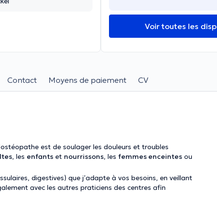
kel
Voir toutes les disp
Contact
Moyens de paiement
CV
u'ostéopathe est de soulager les douleurs et troubles
ltes
, les
enfants
et
nourrissons
, les
femmes enceintes
ou
issulaires, digestives) que j’adapte à vos besoins, en veillant
galement avec les autres praticiens des centres afin