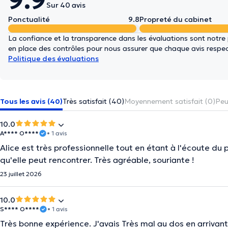
9.9
Sur 40 avis
Ponctualité
9.8
Propreté du cabinet
La confiance et la transparence dans les évaluations sont notre
en place des contrôles pour nous assurer que chaque avis respect
Politique des évaluations
Tous les avis (40)
Très satisfait (40)
Moyennement satisfait (0)
Peu
10.0
A**** O****
• 1 avis
Alice est très professionnelle tout en étant à l'écoute du p
qu'elle peut rencontrer. Très agréable, souriante !
23 juillet 2026
10.0
S**** O****
• 1 avis
Très bonne expérience. J'avais Très mal au dos en arrivant