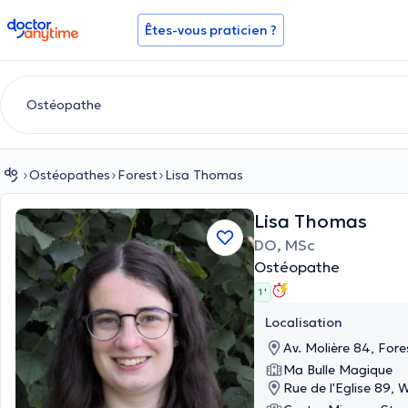
doctoranytime
Êtes-vous praticien ?
Ostéopathes
Forest
Lisa Thomas
Lisa Thomas
DO, MSc
Ostéopathe
1 '
Localisation
Av. Molière 84, Fore
Ma Bulle Magique
Rue de l'Eglise 89, 