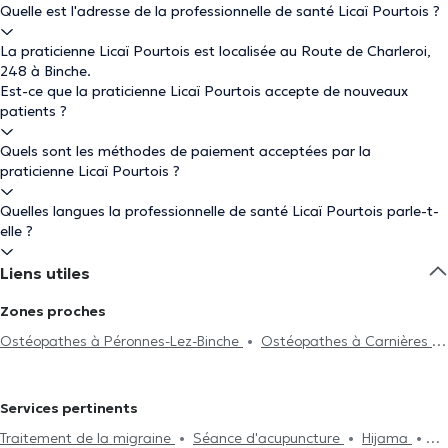
Quelle est l'adresse de la professionnelle de santé Licaï Pourtois ?
La praticienne Licaï Pourtois est localisée au Route de Charleroi,
248 à Binche.
Est-ce que la praticienne Licaï Pourtois accepte de nouveaux
patients ?
Quels sont les méthodes de paiement acceptées par la
praticienne Licaï Pourtois ?
Quelles langues la professionnelle de santé Licaï Pourtois parle-t-
elle ?
Liens utiles
Zones proches
Ostéopathes à Péronnes-Lez-Binche
Ostéopathes à Carnières
Ostéopathes à Morlanwelz
Ostéopathes à La Louvière
Ostéopathes à Chapelle-Lez-Herlaimont
Ostéopathes à Thuin
Services pertinents
Ostéopathes à Fontaine-L'Evêque
Ostéopathes à Souvret
Traitement de la migraine
Séance d'acupuncture
Hijama
Ostéopathes à Montigny-Le-Tilleul
Ostéopathes à Erquelinnes