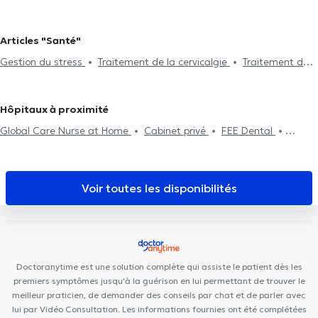
Drainage lymphatique
Traitement de la cervicalgie
Gestion du
Ostéopathes à Charleroi
Ostéopathes à Marche-Lez-
stress
Problème digestif
Problème de dos
Traitement des
Ecaussinnes
Ostéopathes à Mons
Ostéopathes à Jumet
Articles "Santé"
lumbagos
Visite à domicile
Problème d'articulation
Ostéopathes à Pont-À-Celles
Ostéopathes à Spiennes
Gestion du stress
Traitement de la cervicalgie
Traitement de
Traitement des blessures sportives
Problèmes de mâchoire
Ostéopathes à Thieusies
Ostéopathes à Ecaussinnes
la migraine
Consultation nourrisson
Consultation femme enceinte
Ostéopathes à Couillet
Ostéopathes à Arquennes
Douleurs Costales
Examen d'aptitude professionnelle
Hôpitaux à proximité
Consultation Post-partum
Douleur au genou
Douleur hanche
Global Care Nurse at Home
Cabinet privé
FEE Dental
Cabinet Bois d'Hairmont
JADdent
Centre L'Odyssée La
Louvière
Centre de diététique NaturHouse La Louvière
Centre
Biloba
Familia Cura
VOCLIdental TRAZEGNIES
Cabinet
Voir toutes les disponibilités
Bourlard - Lion
SPhysical
Centre de santé Cartier
Espace
Diet
M190
Cabinet Médical TIHC
Cabinet Medical du
Docteur Elamine
Centre Médical rue Dagnelies
Black and
White Dental Clinic
Centre de Santé l'Olivier
Doctoranytime est une solution complète qui assiste le patient dès les
premiers symptômes jusqu'à la guérison en lui permettant de trouver le
meilleur praticien, de demander des conseils par chat et de parler avec
lui par Vidéo Consultation. Les informations fournies ont été complétées