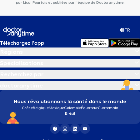
par Licai Pourtois et publiées par l'équipe de Doctoranytime.
FR
Téléchargez l’app
Régions
Spécialisations
Recherchez par
doctoranytime
Nous révolutionnons la santé dans le monde
Grèce
Belgique
Mexique
Colombie
Équateur
Guatemala
Brésil