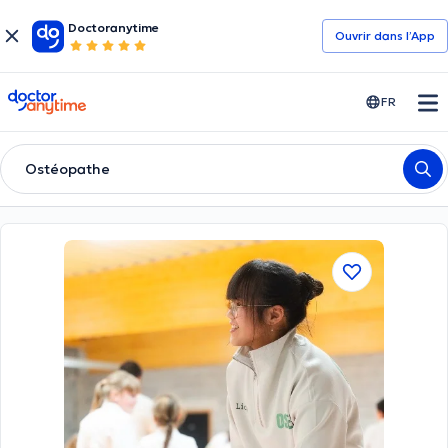
Doctoranytime
Ouvrir dans l’App
doctoranytime
FR
Ostéopathe