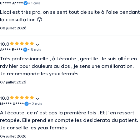
U**** A****
• 1 avis
Licai est très pro, on se sent tout de suite à l’aise pendant
la consultation 🙂
08 juillet 2026
10.0
A**** E****
• 3 avis
Très professionnelle , à l écoute , gentille. Je suis allée en
rdv hier pour douleurs au dos , je sens une amélioration.
Je recommande les yeux fermés
07 juillet 2026
10.0
M**** U****
• 2 avis
A l écoute, ce n' est pas la première fois . Et j' en ressort
retapée. Elle prend en compte les desiderata du patient.
Je conseille les yeux fermés
04 juillet 2026