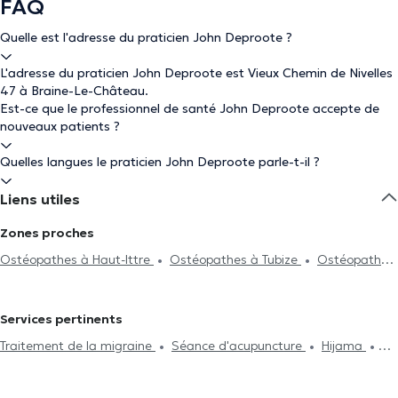
FAQ
Quelle est l'adresse du praticien John Deproote ?
L'adresse du praticien John Deproote est Vieux Chemin de Nivelles
47 à Braine-Le-Château.
Est-ce que le professionnel de santé John Deproote accepte de
nouveaux patients ?
Quelles langues le praticien John Deproote parle-t-il ?
Liens utiles
Zones proches
Ostéopathes à Haut-Ittre
Ostéopathes à Tubize
Ostéopathes
à Ophain-Bois-Seigneur-Isaac
Ostéopathes à Braine-L'Alleud
Ostéopathes à Nivelles
Ostéopathes à Lillois-Witterzée
Services pertinents
Ostéopathes à Pont-À-Celles
Ostéopathes à Braine-Le-Comte
Traitement de la migraine
Séance d'acupuncture
Hijama
Ostéopathes à Waterloo
Ostéopathes à Rebecq
Drainage lymphatique
Traitement de la cervicalgie
Gestion du
Ostéopathes à Rhode-Saint-Genèse
Ostéopathes à Lasne
stress
Problème digestif
Problème de dos
Traitement des
Ostéopathes à Beersel
Ostéopathes à Arquennes