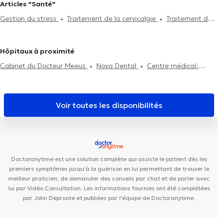
Articles "Santé"
lumbagos
Visite à domicile
Problème d'articulation
Ostéopathes à Vieux-Genappe
Ostéopathes à Petit-Roeulx-Lez-
Gestion du stress
Traitement de la cervicalgie
Traitement de
Traitement des blessures sportives
Problèmes de mâchoire
Nivelles
Ostéopathes à Uccle
Ostéopathes à Genappe
la migraine
Consultation nourrisson
Consultation femme enceinte
Ostéopathes à Loupoigne
Ostéopathes à Bruxelles
Douleurs Costales
Examen d'aptitude professionnelle
Hôpitaux à proximité
Consultation Post-partum
Douleur au genou
Douleur hanche
Cabinet du Docteur Meeus
Nova Dental
Centre médical:
l'Autre Médecine
Centre Dynamic Santé
Centre Médical Mère-
Enfant des rives du Hain
Cabinet Médical Dr Mairesse & Dr
Skrjanc
Centre les Bruyères
Run & Bike Clinic
Odontolia
Voir toutes les disponibilités
Tubize
Cabinet dentaire Saint-Jacques
Centre Edumotion
Centre de Santé Holistique
Cabinet Médical Asaftei
Centre
Médical de Lillois
Otakè
Centre de psychologie et de mieux-
être
Smile Atelier
HK Health Center
Cabinet Dentaire du
Doctoranytime est une solution complète qui assiste le patient dès les
Parc
Cabinet Médical
premiers symptômes jusqu'à la guérison en lui permettant de trouver le
meilleur praticien, de demander des conseils par chat et de parler avec
lui par Vidéo Consultation. Les informations fournies ont été complétées
par John Deproote et publiées par l'équipe de Doctoranytime.