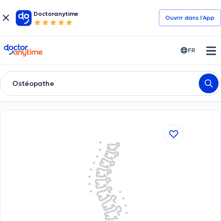
Doctoranytime
Ouvrir dans l’App
doctoranytime
FR
Ostéopathe