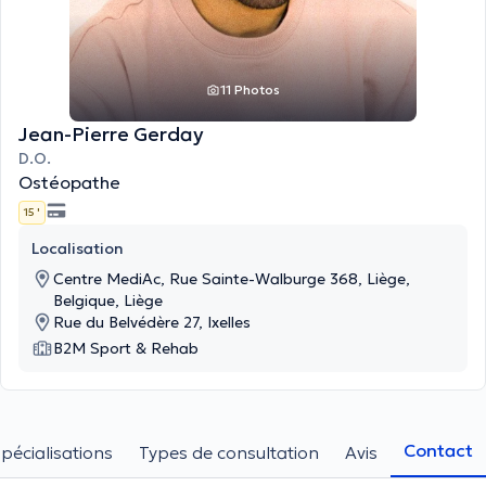
11 Photos
Jean-Pierre Gerday
D.O.
Ostéopathe
15 '
Localisation
Centre MediAc, Rue Sainte-Walburge 368, Liège,
Belgique, Liège
Rue du Belvédère 27, Ixelles
B2M Sport & Rehab
Contact
pécialisations
Types de consultation
Avis