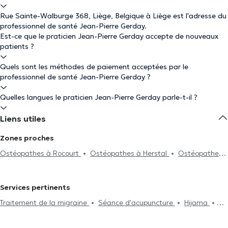
Rue Sainte-Walburge 368, Liège, Belgique à Liège est l'adresse du
professionnel de santé Jean-Pierre Gerday.
Est-ce que le praticien Jean-Pierre Gerday accepte de nouveaux
patients ?
Quels sont les méthodes de paiement acceptées par le
professionnel de santé Jean-Pierre Gerday ?
Quelles langues le praticien Jean-Pierre Gerday parle-t-il ?
Liens utiles
Zones proches
Ostéopathes à Rocourt
Ostéopathes à Herstal
Ostéopathes
à Montegnée
Ostéopathes à Angleur
Ostéopathes à Fléron
Ostéopathes à Romsée
Ostéopathes à Voroux-Goreux
Services pertinents
Ostéopathes à Seraing
Ostéopathes à Blégny
Ostéopathes à
Traitement de la migraine
Séance d'acupuncture
Hijama
Flémalle
Ostéopathes à Crisnée
Ostéopathes à Engis
Drainage lymphatique
Traitement de la cervicalgie
Gestion du
Ostéopathes à Gouy-Lez-Piéton