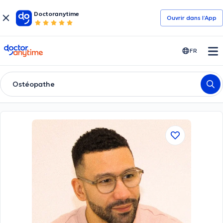
Doctoranytime
Ouvrir dans l’App
doctoranytime
FR
Ostéopathe