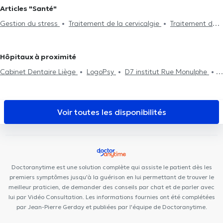
stress
Problème digestif
Problème de dos
Traitement des
Articles "Santé"
lumbagos
Visite à domicile
Problème d'articulation
Gestion du stress
Traitement de la cervicalgie
Traitement de
Traitement des blessures sportives
Problèmes de mâchoire
la migraine
Consultation nourrisson
Consultation femme enceinte
Douleurs Costales
Examen d'aptitude professionnelle
Hôpitaux à proximité
Consultation Post-partum
Douleur au genou
Douleur hanche
Cabinet Dentaire Liège
LogoPsy
D7 institut Rue Monulphe
Centre de diététique NaturHouse Liège
Lazeo Liège
Plurisanté
Clinique Dentaire Saint-Nicolas
D7 Institut Place Théodore
Gobert
Cabinet Bronckart
Centre Synapsis Liège
Psy Pluriel
Voir toutes les disponibilités
Liège
Cabinet médical du Parc d’Alleur
PRANAclinic
Cabinet
de gastro-entérologie des docteurs Michels et Sacré
Remacle
Neurochirurgie
Kin&Perform Chênée
Centre Médical l'Écoute
HexaClinic
Institut du poids de Hognoul
Collectif Médical
Doctoranytime est une solution complète qui assiste le patient dès les
SANTÉ
premiers symptômes jusqu'à la guérison en lui permettant de trouver le
meilleur praticien, de demander des conseils par chat et de parler avec
lui par Vidéo Consultation. Les informations fournies ont été complétées
par Jean-Pierre Gerday et publiées par l'équipe de Doctoranytime.