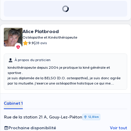
Alice Platbrood
Ostéopathe et Kinésithérapeute
|
9.9
28 avis
À propos du praticien
kinésithérapeute depuis 2004 je pratique la kiné générale et
sportive .
je suis diplomée de la BELSO (D.O. osteopathie), je suis donc agrée
par la mutuelle. j'exerce une ostéopathie holistique ce qui me
permet de réharmoniser le musculo squelettique, viscérale, cranio-
sacré).
Cabinet 1
Rue de la station 21 A, Gouy-Lez-Piéton
12,8 km
Prochaine disponibilité
Voir tout