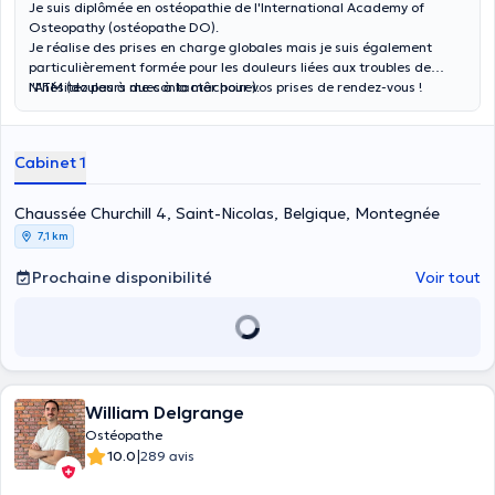
Je suis diplômée en ostéopathie de l'
International Academy of
Osteopathy
(ostéopathe DO)
.
Je réalise des prises en charge globales mais je suis également
particulièrement formée pour les douleurs liées aux troubles de
l'ATM (douleurs dues à la mâchoire).
N'hésitez pas à me contacter pour vos prises de rendez-vous !
Cabinet 1
Chaussée Churchill 4, Saint-Nicolas, Belgique, Montegnée
7,1 km
Prochaine disponibilité
Voir tout
William Delgrange
Ostéopathe
|
10.0
289 avis