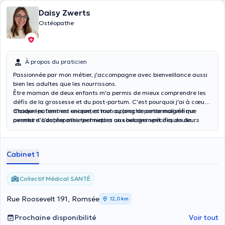
Daisy Zwerts
Ostéopathe
À propos du praticien
Passionnée par mon métier, j'accompagne avec bienveillance aussi
bien les adultes que les nourrissons.
Être maman de deux enfants m'a permis de mieux comprendre les
défis de la grossesse et du post-partum. C'est pourquoi j'ai à cœur
d'aider les femmes enceintes tout au long de cette magnifique
Chaque patient est unique, et mon approche personnalisée me
aventure. L’ostéopathie permettra un soulagement des douleurs
permet d'adapter mes techniques aux besoins spécifiques de
afin de vivre cette période avec plus de confort et de sérénité.
chacun.
Cabinet 1
Collectif Médical SANTÉ
Rue Roosevelt 191, Romsée
12,0 km
Prochaine disponibilité
Voir tout