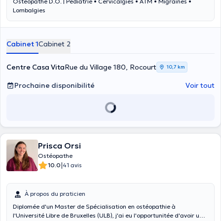
Ostéopathe D.O. | Pédiatrie • Cervicalgies • ATM • Migraines •
Lombalgies
Cabinet 1
Cabinet 2
Centre Casa Vita
Rue du Village 180, Rocourt
10,7 km
Prochaine disponibilité
Voir tout
Prisca Orsi
Ostéopathe
|
10.0
41 avis
À propos du praticien
Diplomée d'un Master de Spécialisation en ostéopathie à
l'Université Libre de Bruxelles (ULB), j'ai eu l'opportunitée d'avoir une