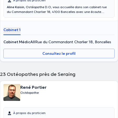
À propos du praticien
Aline Kaisin
, Ostéopathe D.O, vous accueille dans son cabinet rue
du Commandant Charlier 18, 4100 Boncelles avec une écoute
active et un suivi complet pour chaque patient. La prise en charge
est adaptée pour tous. Diplômée de l'ULB en 2018, madame Kaisin
est spécialisée dans l'ostéopathie générale (enfants, adultes, pers.
Cabinet 1
âgées), l'ostéopathie pédiatrique et la grossesse & post partum.
Cabinet MédicAll
Rue du Commandant Charlier 18, Boncelles
Consultez le profil
23
Ostéopathes près de Seraing
René Portier
Ostéopathe
À propos du praticien