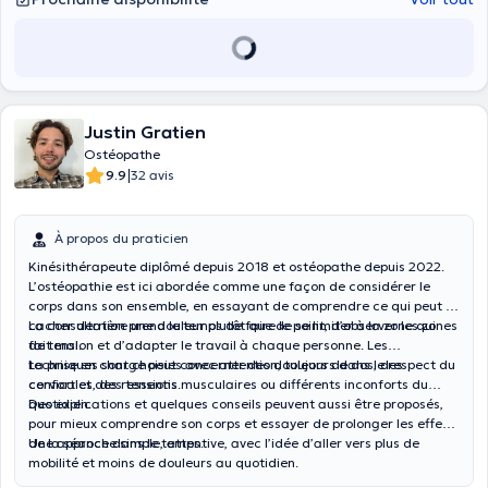
Justin Gratien
Ostéopathe
|
9.9
32 avis
À propos du praticien
Kinésithérapeute diplômé depuis 2018 et ostéopathe depuis 2022.
L’ostéopathie est ici abordée comme une façon de considérer le
corps dans son ensemble, en essayant de comprendre ce qui peut se
cacher derrière une douleur plutôt que de se limiter à la zone qui
La consultation prend le temps de faire le point, d’observer les zones
fait mal.
de tension et d’adapter le travail à chaque personne. Les
techniques sont choisies avec attention, toujours dans le respect du
La prise en charge peut concerner des douleurs de dos, des
confort et des ressentis.
cervicales, des tensions musculaires ou différents inconforts du
quotidien.
Des explications et quelques conseils peuvent aussi être proposés,
pour mieux comprendre son corps et essayer de prolonger les effets
de la séance dans le temps.
Une approche simple, attentive, avec l’idée d’aller vers plus de
mobilité et moins de douleurs au quotidien.