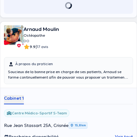
Arnaud Moulin
Ostéopathe
DO
|
9.9
17 avis
À propos du praticien
Soucieux de la bonne prise en charge de ses patients, Arnaud se
forme continuellement afin de pouvoir vous proposer un traitement
le plus adapté à vos besoins. Il vous accompagnera avec
bienveillance et vous encouragera a être acteur de votre
rééducation.
Cabinet 1
Centre Médico-Sportif S-Team
Rue Jean Stassart 25A, Crisnée
15,8 km
Prochaine disponibilité
Voir tout