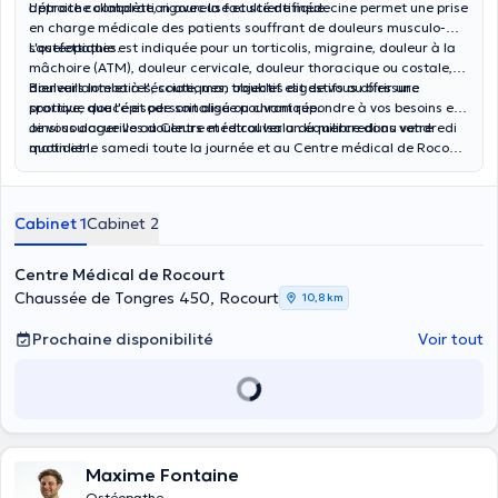
approche complète, rigoureuse et scientifique.
L'étroite collaboration avec la faculté de médecine permet une prise
en charge médicale des patients souffrant de douleurs musculo-
squelettiques.
L'ostéopathie est indiquée pour un torticolis, migraine, douleur à la
mâchoire (ATM), douleur cervicale, douleur thoracique ou costale,
douleurs lombaires, sciatiques, troubles digestifs ou blessure
Bienveillante et à l'écoute, mon objectif est de vous offrir une
sportive, que l'épisode soit aigu ou chronique.
pratique douce et personnalisée pouvant répondre à vos besoins et
ainsi soulager vos douleurs et retrouver un équilibre dans votre
Je vous accueille au Centre médical Isala du mercredi au vendredi
quotidien.
matin et le samedi toute la journée et au Centre médical de Rocourt
mardi toute la journée et du mercredi au vendredi après-midi.
Cabinet 1
Cabinet 2
Centre Médical de Rocourt
Chaussée de Tongres 450, Rocourt
10,8 km
Prochaine disponibilité
Voir tout
Maxime Fontaine
Ostéopathe