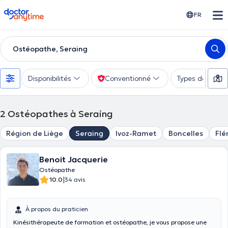
doctoranytime
FR
Ostéopathe, Seraing
Disponibilités
Conventionné
Types de consu
2
Ostéopathes à Seraing
Région de Liège
Seraing
Ivoz-Ramet
Boncelles
Flé
Benoit Jacquerie
Ostéopathe
|
10.0
34 avis
À propos du praticien
Kinésithérapeute de formation et ostéopathe, je vous propose une