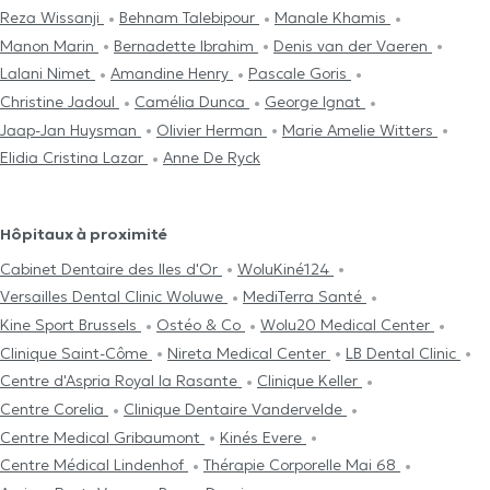
Reza Wissanji
Behnam Talebipour
Manale Khamis
Manon Marin
Bernadette Ibrahim
Denis van der Vaeren
Lalani Nimet
Amandine Henry
Pascale Goris
Christine Jadoul
Camélia Dunca
George Ignat
Jaap-Jan Huysman
Olivier Herman
Marie Amelie Witters
Elidia Cristina Lazar
Anne De Ryck
Hôpitaux à proximité
Cabinet Dentaire des Iles d'Or
WoluKiné124
Versailles Dental Clinic Woluwe
MediTerra Santé
Kine Sport Brussels
Ostéo & Co
Wolu20 Medical Center
Clinique Saint-Côme
Nireta Medical Center
LB Dental Clinic
Centre d'Aspria Royal la Rasante
Clinique Keller
Centre Corelia
Clinique Dentaire Vandervelde
Centre Medical Gribaumont
Kinés Evere
Centre Médical Lindenhof
Thérapie Corporelle Mai 68