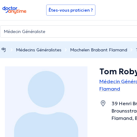
doctoranytime
Êtes-vous praticien ?
Médecins Généralistes
Machelen Brabant Flamand
Tom Rob
Médecin Généra
Flamand
39 Henri B
Brounsstra
Flamand, 