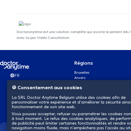
Doctoranytime est une solution complète qui assiste le patient dès 
avec lui par Vidéo Consultation.
Régions
Bruxelles
FR
Anvers
Gand
🍪 Consentement aux cookies
Charleroi
Liège
La SRL Doctor Anytime Belgium utilise des cookies afin de
Bruges
personnaliser votre expérience et d’améliorer la sécurité ainsi
Namur
fonctionnement de son site web.
Louvain
Vous pouvez accepter, refuser ou paramétrer les cookies non
Mons
à tout moment. Le refus des cookies analytiques, de perfor
Aalst Flandre-Orientale
de publicité peut limiter certaines fonctionnalités et rendre v
navigation moins fluide, mais n’empêchera pas l’accès au si