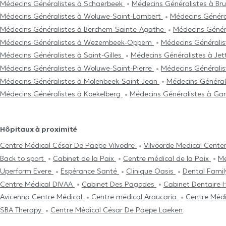
Médecins Généralistes à Schaerbeek
Médecins Généralistes à Bru
Médecins Généralistes à Woluwe-Saint-Lambert
Médecins Généra
Médecins Généralistes à Berchem-Sainte-Agathe
Médecins Génér
Médecins Généralistes à Wezembeek-Oppem
Médecins Généralis
Médecins Généralistes à Saint-Gilles
Médecins Généralistes à Je
Médecins Généralistes à Woluwe-Saint-Pierre
Médecins Généralis
Médecins Généralistes à Molenbeek-Saint-Jean
Médecins Général
Médecins Généralistes à Koekelberg
Médecins Généralistes à Ga
Hôpitaux à proximité
Centre Médical César De Paepe Vilvodre
Vilvoorde Medical Cente
Back to sport
Cabinet de la Paix
Centre médical de la Paix
Me
Uperform Evere
Espérance Santé
Clinique Oasis
Dental Fami
Centre Médical DIVAA
Cabinet Des Pagodes
Cabinet Dentaire
Avicenna Centre Médical
Centre médical Araucaria
Centre Médi
SBA Therapy
Centre Médical César De Paepe Laeken