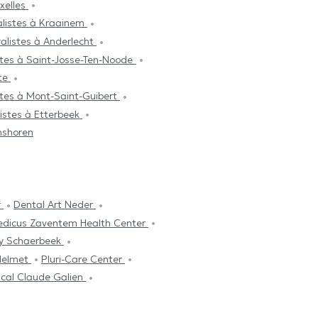
xelles
listes à Kraainem
alistes à Anderlecht
tes à Saint-Josse-Ten-Noode
tte
tes à Mont-Saint-Guibert
istes à Etterbeek
nshoren
r
Dental Art Neder
dicus Zaventem Health Center
ly Schaerbeek
 Helmet
Pluri-Care Center
cal Claude Galien