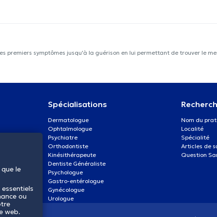
les premiers symptômes jusqu'à la guérison en lui permettant de trouver le mei
Spécialisations
Recherch
Dermatologue
Nom du prat
Ophtalmologue
Localité
Psychiatre
Spécialité
Orthodontiste
Articles de 
Kinésithérapeute
Question Sa
Dentiste Généraliste
 que le
Psychologue
Gastro-entérologue
 essentiels
Gynécologue
mance ou
Urologue
otre
te web.