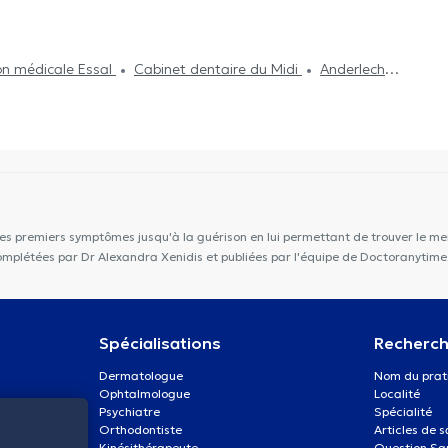
n médicale Essal
Cabinet dentaire du Midi
Anderlecht
onnier
Medi Porte de Hal
Cabinet Dentaire PERISmile
co Social du Parvis de Saint-Gilles
Centre Medical Med
Centre Médical César De Paepe Saint-Gilles
Centre
les premiers symptômes jusqu'à la guérison en lui permettant de trouver le mei
complétées par Dr Alexandra Xenidis et publiées par l'équipe de Doctoranytime
Spécialisations
Recherch
Dermatologue
Nom du prat
Ophtalmologue
Localité
Psychiatre
Spécialité
Orthodontiste
Articles de 
Kinésithérapeute
Question Sa