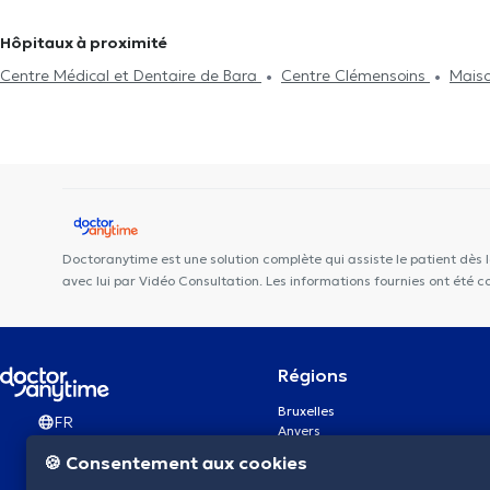
Hôpitaux à proximité
Centre Médical et Dentaire de Bara
Centre Clémensoins
Maiso
Smile Clinic
Centre Médical Les Jasmins
Clinique Dentaire Lem
Centre Médical de Sud
MidiClinic
DIAMONDENT
Centre Médi
Elie
Dental Family Anderlecht
MediSina Anderlecht
BACK
Paramédical BMD
POLYCLINIQUE DE FRANCE
Doctoranytime est une solution complète qui assiste le patient dès 
avec lui par Vidéo Consultation. Les informations fournies ont été 
Régions
Bruxelles
FR
Anvers
Gand
🍪 Consentement aux cookies
Charleroi
Liège