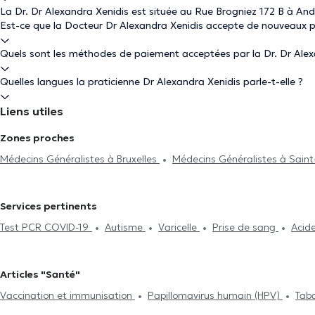
La Dr. Dr Alexandra Xenidis est située au Rue Brogniez 172 B à And
Est-ce que la Docteur Dr Alexandra Xenidis accepte de nouveaux p
Quels sont les méthodes de paiement acceptées par la Dr. Dr Alex
Quelles langues la praticienne Dr Alexandra Xenidis parle-t-elle ?
Liens utiles
Zones proches
Médecins Généralistes à Bruxelles
Médecins Généralistes à Saint
Médecins Généralistes à Forest
Médecins Généralistes à Schaer
Généralistes à Watermael-Boitsfort
Médecins Généralistes à Ixel
Services pertinents
Généralistes à Uccle
Médecins Généralistes à Saint-Josse-Ten-
Test PCR COVID-19
Autisme
Varicelle
Prise de sang
Acid
Médecins Généralistes à Jette
Médecins Généralistes à Etterbe
(Electrocardiogramme)
Hijama
Contraception et MST
Exame
Généralistes à Evere
Médecins Généralistes à Dilbeek
Médecin
Traitement des allergies
Séance de mésothérapie
Test d'intol
Kraainem
Médecins Généralistes à Auderghem
Articles "Santé"
Traitement du diabète
Visite à domicile
TDA(H)
Renouvell
Vaccination et immunisation
Papillomavirus humain (HPV)
Tab
Hypnose médicale
Acide Hyaluronique
Séance de mésothér