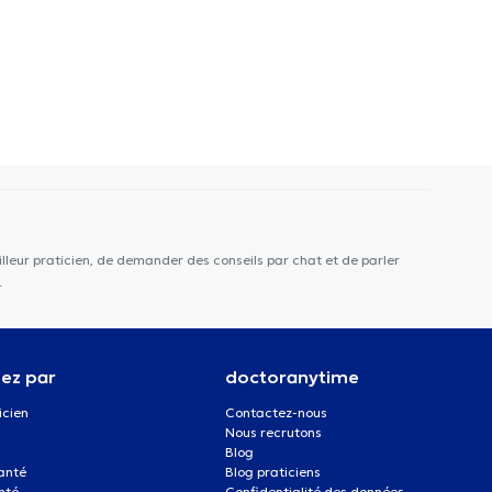
lleur praticien, de demander des conseils par chat et de parler
.
ez par
doctoranytime
icien
Contactez-nous
Nous recrutons
Blog
santé
Blog praticiens
nté
Confidentialité des données