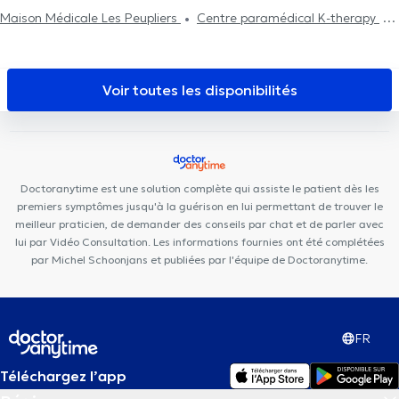
Traitement des blessures sportives
Lambert
Maison Médicale Les Peupliers
Centre paramédical K-therapy
PRISMA Eye Institute
Dieweg Medical & Paramedical Center
CENTRE MÉDICAL - Globe
KIPSI Centre paramédical périnatal &
pédiatrique
Espace Pluridys
Centre de diététique NaturHouse
Voir toutes les disponibilités
Uccle
Pediatrics Uccle
Key to Perform
Médi Uccle
Centre
de Médecine et d'Etudes
Centre médical la Sauvagère
Allard
Centre Médical Uccle
CENTRE DENTAIRE UCCLE
Centre
Médical Brugmann
Lazeo Uccle
Kio Medical Center Uccle
Doctoranytime est une solution complète qui assiste le patient dès les
CEDAD Medical Center
Maison médicale la Renaissance
premiers symptômes jusqu'à la guérison en lui permettant de trouver le
meilleur praticien, de demander des conseils par chat et de parler avec
lui par Vidéo Consultation. Les informations fournies ont été complétées
par Michel Schoonjans et publiées par l'équipe de Doctoranytime.
FR
Téléchargez l’app