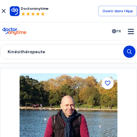
Doctoranytime
Ouvrir dans l’App
doctoranytime
FR
Kinésithérapeute