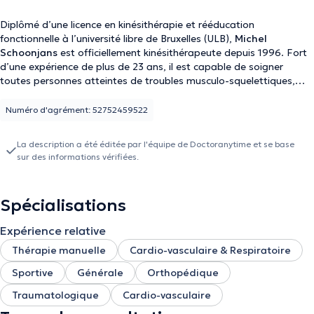
Diplômé d’une licence en kinésithérapie et rééducation
fonctionnelle à l’université libre de Bruxelles (ULB),
Michel
Schoonjans
est officiellement kinésithérapeute depuis 1996. Fort
d’une expérience de plus de 23 ans, il est capable de soigner
toutes personnes atteintes de troubles musculo-squelettiques,
respiratoires, cardiovasculaires ou encore psychomoteurs. Michel
Schoonjans a un parcours très riche dans le domaine de la
Numéro d'agrément: 52752459522
kinésithérapie. En effet, il a effectué plusieurs recherches
approfondies sur l’intérêt du couplage test isocinétique et EMG
La description a été éditée par l'équipe de Doctoranytime et se base
dans le cadre du syndrome fémoro-patellaire. Cela fait
sur des informations vérifiées.
maintenant 10 ans, qu'il exerce également une fonction dans le
corps enseignant d'une part à l'ULB en tant qu'assistant chargé
d'exercices au sein de l'institut des Sciences de la Motricité, d'autre
Spécialisations
part à l'HELB en tant que maître de stage. Il a également exercé
au centre ostéo-articulaire de la Clinique Antoine Depage où il a
Expérience relative
gagné la confiance de plusieurs patients. Aujourd’hui, le
kinésithérapeute Michel Schoonjans vous accueille dans son propre
Thérapie manuelle
Cardio-vasculaire & Respiratoire
cabinet à Uccle. Vous pouvez aussi le retrouver à City Clinic dans la
Sportive
Générale
Orthopédique
ville d’Ixelles. Il est spécialisé en rééducation en traumatologie
générale et sportive, en Kiné analytique méthode Sohier et en
Traumatologique
Cardio-vasculaire
Drainage lymphatique. La durée moyenne d’un rendez-vous chez