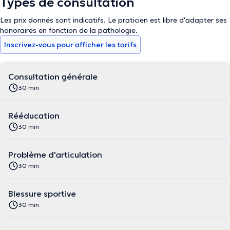
Types de consultation
le kinésithérapeute Michel Schoonjans est de 30 min et ceux-ci
sont auto-confirmées.
Les prix donnés sont indicatifs. Le praticien est libre d'adapter ses
honoraires en fonction de la pathologie.
Inscrivez-vous pour afficher les tarifs
Consultation générale
30 min
Rééducation
30 min
Problème d'articulation
30 min
Blessure sportive
30 min