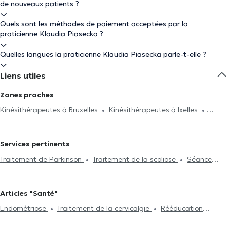
de nouveaux patients ?
Quels sont les méthodes de paiement acceptées par la
praticienne Klaudia Piasecka ?
Quelles langues la praticienne Klaudia Piasecka parle-t-elle ?
Liens utiles
Zones proches
Kinésithérapeutes à Bruxelles
Kinésithérapeutes à Ixelles
Kinésithérapeutes à Nivelles
Kinésithérapeutes à Woluwe-Saint-
Lambert
Kinésithérapeutes à Uccle
Kinésithérapeutes à
Services pertinents
Schaerbeek
Kinésithérapeutes à Auderghem
Traitement de Parkinson
Traitement de la scoliose
Séance
Kinésithérapeutes à Saint-Josse-Ten-Noode
Kinésithérapeutes à
d'acupuncture
Hijama
Traitement du burnout
Drainage
Woluwe-Saint-Pierre
Kinésithérapeutes à Braine-Le-Château
lymphatique
Traitement de la lombalgie
Traitement de la
Kinésithérapeutes à Saint-Gilles
Kinésithérapeutes à Enghien
Articles "Santé"
cervicalgie
Réflexologie plantaire
Rééducation périnéale
Kinésithérapeutes à Evere
Kinésithérapeutes à Chaumont-
Endométriose
Traitement de la cervicalgie
Rééducation
Rééducation respiratoire
Rééducation abdominale
Post-
Gistoux
Kinésithérapeutes à Lessines
Kinésithérapeutes à
périnéale
Traitement de la scoliose
opération
Traitement de hernies
Traitement des cicatrices
Rhode-Saint-Genèse
Kinésithérapeutes à Watermael-Boitsfort