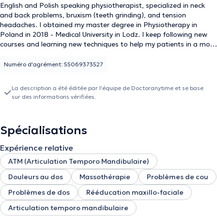
English and Polish speaking physiotherapist, specialized in neck
and back problems, bruxism (teeth grinding), and tension
headaches. I obtained my master degree in Physiotherapy in
Poland in 2018 - Medical University in Lodz. I keep following new
courses and learning new techniques to help my patients in a most
holistic way. Do not hesitate to send me a message, if you have
questions regarding the treatment.
Numéro d'agrément: 55069373527
La description a été éditée par l'équipe de Doctoranytime et se base
sur des informations vérifiées.
Spécialisations
Expérience relative
ATM (Articulation Temporo Mandibulaire)
Douleurs au dos
Massothérapie
Problèmes de cou
Problèmes de dos
Rééducation maxillo-faciale
Articulation temporo mandibulaire