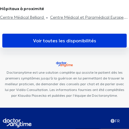
Crochetage
Problème de dos
Visite à domicile
Rééducation
Kinésithérapeutes à Charleroi
Kinésithérapeutes à Huy
Hôpitaux à proximité
Traitement des blessures sportives
Kinésithérapeutes à Forest
Centre Médical Belliard
Centre Médical et Paramédical Europe
Schuman
Cabinet Dentaire Joyeuse entrée
Basic-Fit Etterbeek
Centre Chiropratique Bruxelles
Cabinet-Nerviens
Posturalhub
Centre Médical Psymed
Cabinet d'Ostéopathie
Voir toutes les disponibilités
Capiaumont
Michel-Ange Center
Centre Médical Jourdan
La Maison PsyCol
Centre PsyCol Schuman Lalaing
Centre
PsyCol Mérode
Skin Medical Laser
RegenGo
European
Medical Center
PsychoLudo
Elite Dental Clinique
Brussels
Doctoranytime est une solution complète qui assiste le patient dès les
Skin Center - Quartier Européen
premiers symptômes jusqu'à la guérison en lui permettant de trouver le
meilleur praticien, de demander des conseils par chat et de parler avec
lui par Vidéo Consultation. Les informations fournies ont été complétées
par Klaudia Piasecka et publiées par l'équipe de Doctoranytime.
FR