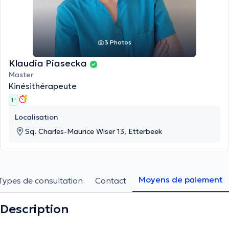
3 Photos
Klaudia Piasecka
Master
Kinésithérapeute
1 '
Localisation
Sq. Charles-Maurice Wiser 13, Etterbeek
Moyens de paiement
Types de consultation
Contact
Description