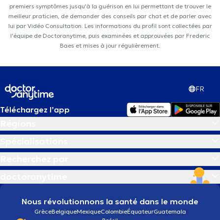
premiers symptômes jusqu'à la guérison en lui permettant de trouver le
meilleur praticien, de demander des conseils par chat et de parler avec
lui par Vidéo Consultation. Les informations du profil sont collectées par
l'équipe de Doctoranytime, puis examinées et approuvées par Frederic
Baes et mises à jour régulièrement.
FR
Téléchargez l’app
Régions
Spécialisations
Recherchez par
doctoranytime
Nous révolutionnons la santé dans le monde
Grèce
Belgique
Mexique
Colombie
Équateur
Guatemala