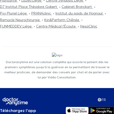
Plurisanté
Lazeo Liège
Centre Synapsis Liège
D7 Institut Place Théodore Gobert
Cabinet Bronckart
Psy Pluriel Liège
PRANAclinic
Institut du poids de Hognoul
Remacle Neurochirurgie
Kin&Perform Chênée
FUNMEDDEV Liège
Centre Médical l'Écoute
HexaClinic
Doctoranytime est une solution complète qui assiste le patient dès les
premiers symptômes jusqu'à la guérison en lui permettant de trouver le
meilleur praticien, de demander des conseils par chat et de parler avec
lui par Vidéo Consultation.
FR
Téléchargez l’app