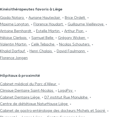
Kinésithérapeutes favoris à Liège
Giada Notaro
Auriane Hauteclair
Brice Ordelt
Maxime Longton
Florence Houdart
Guillaume Vieillevoye
Antoine Bernhardt
Estelle Martin
Arthur Pion
Héloïse Clerbois
Samuel Belle
Grégory Wicken
Valentin Martin
Celik Tebache
Nicolas Schouters
Khalid Darfouf
Henri Chalais
David Faulmann
Florence Jongen
Hôpitaux à proximité
Cabinet médical du Parc d’Alleur
Clinique Dentaire Saint-Nicolas
LogoPsy
Cabinet Dentaire Liège
D7 institut Rue Monulphe
Centre de diététique NaturHouse Liège
Cabinet de gastro-entérologie des docteurs Michels et Sacré