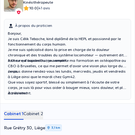
Kinésithérapeute
|
10.0
41 avis
À propos du praticien
Bonjour,
Je suis Célik Tebache, kiné diplômé de la HEPL et passionné par le
fonctionnement du corps humain.
Je me suis spécialisé dans la prise en charge de la douleur
chronique et des troubles du système locomoteur — autrement dit,
tout ce qui touche au mouvement.
A l’heure d’aujourd’hui, je complète ma formation en ostéopathie au
CBO à Bruxelles, ce qui me permet d’avoir une vision plus large du
corps.
Je vous donne rendez-vous les lundis, mercredis, jeudis et vendredis
à Liège ainsi que le mardi chez Gym42.
Que vous soyez sportif, blessé ou simplement à l’écoute de votre
corps, je suis là pour vous aider à bouger mieux, sans douleur, et plus
durablement.
À très vite !
Cabinet 1
Cabinet 2
Rue Grétry 30, Liège
3,1 km