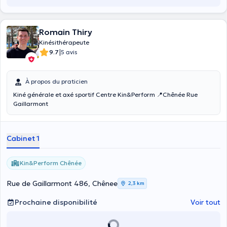
Romain Thiry
Kinésithérapeute
|
9.7
5 avis
À propos du praticien
Kiné générale et axé sportif Centre Kin&Perform 📍Chênée Rue
Gaillarmont
Cabinet 1
Kin&Perform Chênée
Rue de Gaillarmont 486, Chênee
2,3 km
Prochaine disponibilité
Voir tout