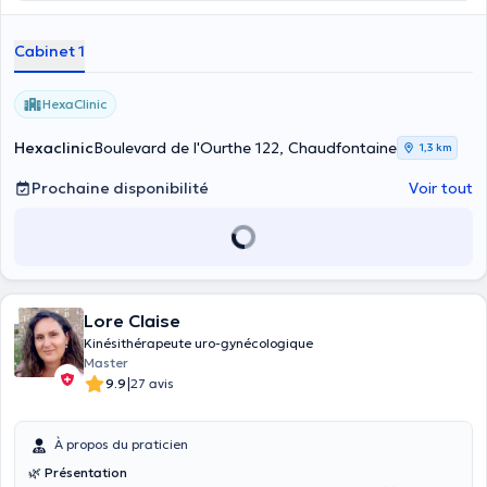
Cabinet 1
HexaClinic
Hexaclinic
Boulevard de l'Ourthe 122, Chaudfontaine
1,3 km
Prochaine disponibilité
Voir tout
Lore Claise
Kinésithérapeute uro-gynécologique
Master
|
9.9
27 avis
À propos du praticien
🌿
Présentation