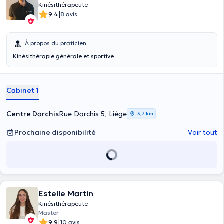
Kinésithérapeute
|
9.4
8 avis
À propos du praticien
Kinésithérapie générale et sportive
Cabinet 1
Centre Darchis
Rue Darchis 5, Liège
3,7 km
Prochaine disponibilité
Voir tout
Estelle Martin
Kinésithérapeute
Master
|
9.9
10 avis