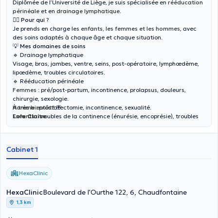
Diplômée de l’Université de Liège, je suis spécialisée en
rééducation
périnéale
et en
drainage lymphatique
.
👩‍⚕️
Pour qui
?
Je prends en charge
les enfants, les femmes et les hommes
, avec
des soins adaptés à chaque âge et chaque situation.
💡
Mes domaines de soins
🔹
Drainage lymphatique
Visage, bras, jambes, ventre, seins, post-opératoire, lymphœdème,
lipœdème, troubles circulatoires.
🔹
Rééducation périnéale
Femmes
: pré/post-partum, incontinence, prolapsus, douleurs,
chirurgie, sexologie.
Homme :
À très bientôt !
prostatectomie, incontinence, sexualité.
🌸
Enfants
Lore Claise
: troubles de la continence (énurésie, encoprésie), troubles
hygièno-comportementale.
Cabinet 1
HexaClinic
HexaClinic
Boulevard de l'Ourthe 122, 6, Chaudfontaine
1,3 km