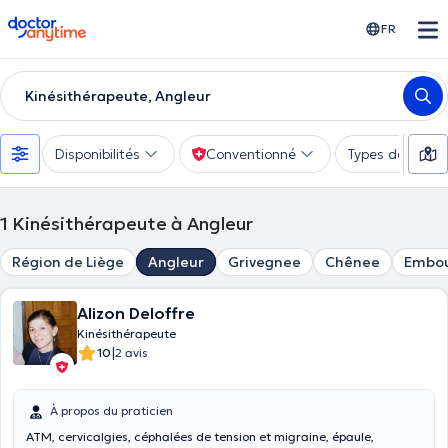
doctoranytime
FR
Kinésithérapeute, Angleur
Disponibilités
Conventionné
Types de consu
1
Kinésithérapeute à Angleur
Région de Liège
Angleur
Grivegnee
Chênee
Embo
Alizon Deloffre
Kinésithérapeute
|
10
2 avis
À propos du praticien
ATM, cervicalgies, céphalées de tension et migraine, épaule,