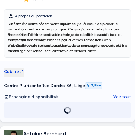
À propos du praticien
Kinésithérapeute récemment diplômée, j’ai à cœur de placer le
patient au centre de ma pratique. Ce que j’apprécie le plus dans
mon métier, c’est le contact humain et la relation de confiance qui
Soucieuse d’offrir une prise en charge de qualité, je souhaite
se crée au fil des séances.
compléter mes connaissances par diverses formations afin
d’accueillir et de traiter les patients de la manière la plus adaptée
J’ai hâte de vous rencontrer et de vous accompagner avec une prise
possible.
en charge personnalisée, attentive et bienveillante.
Cabinet 1
Centre Plurisanté
Rue Darchis 36, Liège
3,8 km
Prochaine disponibilité
Voir tout
Antoine Bernhardt