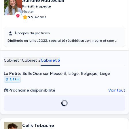
Auriane Hauteclair
Kinésithérapeute
Master
|
9.9
42 avis
À propos du praticien
Diplômée en juillet 2022, spécialité réathlétisation, neuro et sport.
Cabinet 1
Cabinet 2
Cabinet 3
La Petite Salle
Quai sur Meuse 3, Liège, Belgique, Liège
3,9 km
Prochaine disponibilité
Voir tout
Celik Tebache