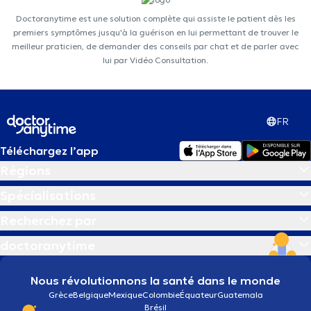
Doctoranytime est une solution complète qui assiste le patient dès les
premiers symptômes jusqu'à la guérison en lui permettant de trouver le
meilleur praticien, de demander des conseils par chat et de parler avec
lui par Vidéo Consultation.
FR
Téléchargez l’app
Régions
Spécialisations
Recherchez par
doctoranytime
Nous révolutionnons la santé dans le monde
Grèce
Belgique
Mexique
Colombie
Équateur
Guatemala
Brésil