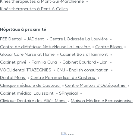
Kinésithérapeutes à Mont-Sur-Marchienne
Kinésithérapeutes à Pont-À-Celles
Hôpitaux à proximité
FEE Dental
JADdent
Centre L'Odyssée La Louvière
Centre de diététique NaturHouse La Louvière
Centre Biloba
Global Care Nurse at Home
Cabinet Bois d'Hairmont
Cabinet privé
Familia Cura
Cabinet Bourlard - Lion
VOCLIdental TRAZEGNIES
CMJ - English consultation
Dental Mons
Centre Paramédical de Casteau
Clinique médicale de Casteau
Centre Μontois d'Ostéopathie
Cabinet médical Louissaint
SPhysical
Clinique Dentaire des Alliés Mons
Maison Médicale Ecaussinnoise