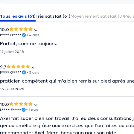
Tous les avis (61)
Très satisfait (61)
Moyennement satisfait (0)
Peu s
10.0
I**** O****
• 4 avis
Parfait, comme toujours.
17 juillet 2026
9.7
I**** O****
• 3 avis
praticien compétent qui m'a bien remis sur pied après un
16 juillet 2026
10.0
L**** E****
• 1 avis
Axel fait super bien son travail. J’ai eu deux consultations 
genou améliore grâce aux exercices que l’on faites au cab
recommander Axel. Merci beaucoup pour son aide.