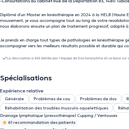
-Consultations au cabinet Rue de la Déportation 83, 1480 Tubize
Diplômé d'un Master en kinésithérapie en 2024 à la HELB (Haute Eco
mouvement, je vous accompagne tout au long de votre revalidatio
nous élaborons ensuite un plan de traitement progressif, adapté à 
Je prends en charge tout types de pathologies en kinésithérapie g
accompagner vers les meilleurs résultats possible et durable qui c
La description a été éditée par l'équipe de Doctoranytime et se base sur 
Spécialisations
Expérience relative
Générale
Problèmes de cou
Problèmes de dos
R
Réhabilitation des troubles musculo-squelettiques
Réhab
Drainage lymphatique (pressothérapie) Cupping / Ventouses
61 recommandation des patients