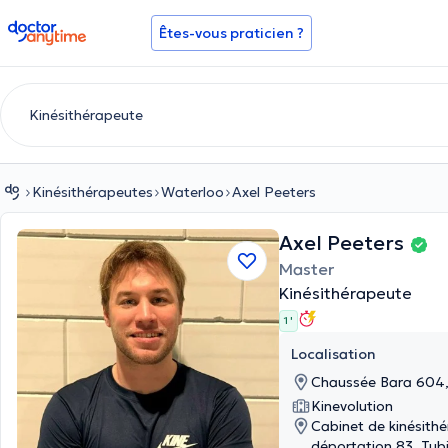
doctoranytime
Êtes-vous praticien ?
Kinésithérapeutes
Waterloo
Axel Peeters
Axel Peeters
Master
Kinésithérapeute
1 '
Localisation
Chaussée Bara 604,
Kinevolution
Cabinet de kinésithé
déportation 83, Tub