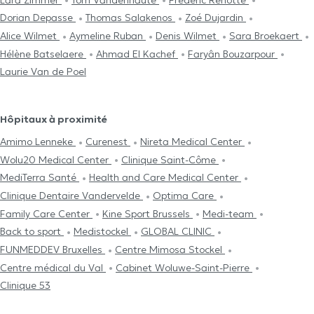
Dorian Depasse
Thomas Salakenos
Zoé Dujardin
Alice Wilmet
Aymeline Ruban
Denis Wilmet
Sara Broekaert
Hélène Batselaere
Ahmad El Kachef
Faryân Bouzarpour
Laurie Van de Poel
Hôpitaux à proximité
Amimo Lenneke
Curenest
Nireta Medical Center
Wolu20 Medical Center
Clinique Saint-Côme
MediTerra Santé
Health and Care Medical Center
Clinique Dentaire Vandervelde
Optima Care
Family Care Center
Kine Sport Brussels
Medi-team
Back to sport
Medistockel
GLOBAL CLINIC
FUNMEDDEV Bruxelles
Centre Mimosa Stockel
Centre médical du Val
Cabinet Woluwe-Saint-Pierre
Clinique 53