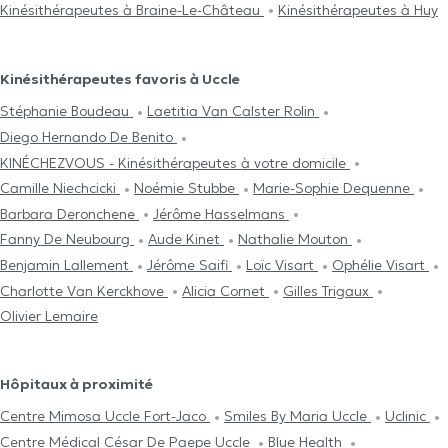
Kinésithérapeutes à Braine-Le-Château
Kinésithérapeutes à Huy
Kinésithérapeutes favoris à Uccle
Stéphanie Boudeau
Laetitia Van Calster Rolin
Diego Hernando De Benito
KINÉCHEZVOUS - Kinésithérapeutes à votre domicile
Camille Niechcicki
Noémie Stubbe
Marie-Sophie Dequenne
Barbara Deronchene
Jérôme Hasselmans
Fanny De Neubourg
Aude Kinet
Nathalie Mouton
Benjamin Lallement
Jérôme Saifi
Loïc Visart
Ophélie Visart
Charlotte Van Kerckhove
Alicia Cornet
Gilles Trigaux
Olivier Lemaire
Hôpitaux à proximité
Centre Mimosa Uccle Fort-Jaco
Smiles By Maria Uccle
Uclinic
Centre Médical César De Paepe Uccle
Blue Health