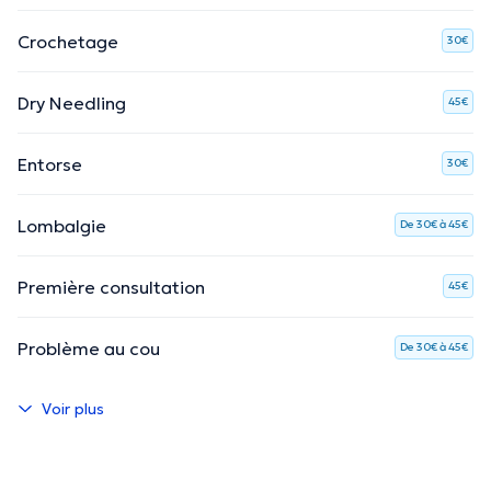
Crochetage
30€
Dry Needling
45€
Entorse
30€
Lombalgie
De 30€ à 45€
Première consultation
45€
Problème au cou
De 30€ à 45€
Voir plus