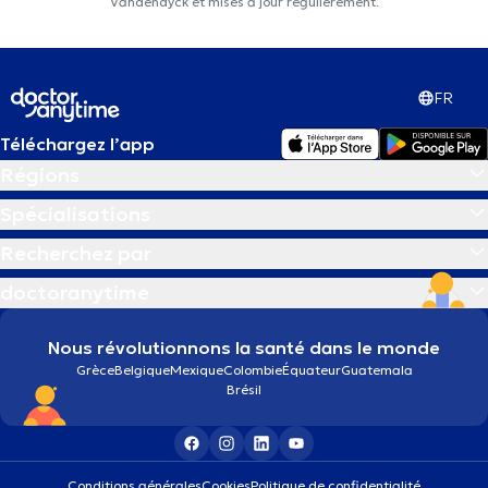
Vandendyck et mises à jour régulièrement.
FR
Téléchargez l’app
Régions
Spécialisations
Recherchez par
doctoranytime
Nous révolutionnons la santé dans le monde
Grèce
Belgique
Mexique
Colombie
Équateur
Guatemala
Brésil
Conditions générales
Cookies
Politique de confidentialité