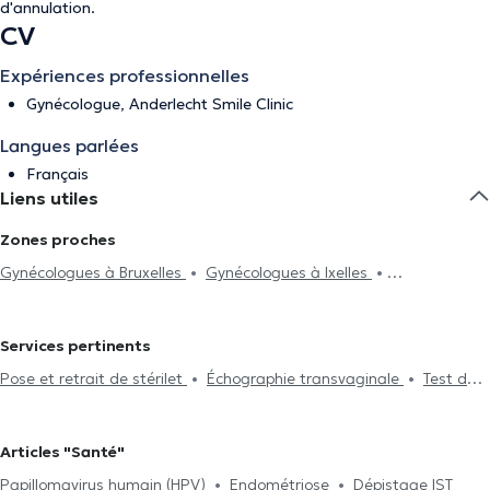
d'annulation
.
CV
Expériences professionnelles
Gynécologue, Anderlecht Smile Clinic
Langues parlées
Français
Liens utiles
Zones proches
Gynécologues à Bruxelles
Gynécologues à Ixelles
Gynécologues à Jette
Gynécologues à Etterbeek
Gynécologues à Ganshoren
Gynécologues à Molenbeek-Saint-
Services pertinents
Jean
Gynécologues à Uccle
Gynécologues à Schaerbeek
Pose et retrait de stérilet
Échographie transvaginale
Test de
Gynécologues à Woluwe-Saint-Pierre
Gynécologues à Woluwe-
Pap
Echographie
Colposcopie
Incontinence
Pose et
Saint-Lambert
Gynécologues à Laeken
Gynécologues à
retrait d'implant
Ménopause
Dépistage IST
Consultation
Auderghem
Gynécologues à Kraainem
Gynécologues à
Articles "Santé"
Prénatale
Test de fertilité
Suivi de grossesse
Infertilité
Wezembeek-Oppem
Gynécologues à Rhode-Saint-Genèse
Papillomavirus humain (HPV)
Endométriose
Dépistage IST