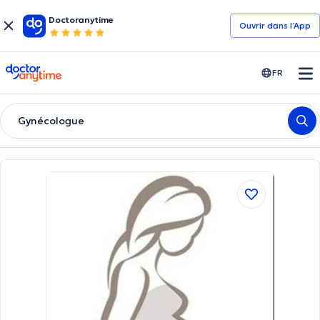
Doctoranytime
Ouvrir dans l’App
doctoranytime
FR
Gynécologue