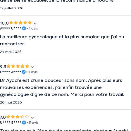
de se sentir écoutée. Je la recommande à 1000%
12 juillet 2026
10.0
A**** U****
• 1 avis
La meilleure gynécologue et la plus humaine que j’ai pu
rencontrer.
24 mai 2026
9.3
E**** A****
• 1 avis
Dr Ayachi est d’une douceur sans nom. Après plusieurs
mauvaises expériences, j’ai enfin trouvée une
gynécologue digne de ce nom. Merci pour votre travail.
20 mai 2026
7.0
U**** E****
• 5 avis
Tres douce et à l’écoute de ses patients, docteur Ayachi