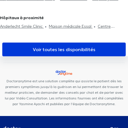
Endométriose
Sénologie - Cancer du sein
Infections
Gynécologues à Sterrebeek
Gynécologues à Waterloo
sexuellement transmissibles
Papillomavirus humain (HPV)
Gynécologues à Nivelles
Gynécologues à Genval
Urgence gynécologique
Gynécologues à Braine-Le-Château
Hôpitaux à proximité
Anderlecht Smile Clinic
Maison médicale Essal
Centre
Clémensoins
Centre Médical de Sud
Clinique Dentaire
Lemonnier
MidiClinic
BACK
Centre Médical et Dentaire de
Bara
Centre médical Brunfaut
Cabinet dentaire du Midi
Voir toutes les disponibilités
Lazeo Bruxelles
Centre Médical Les Jasmins
Medi Porte de Hal
Cabinet Dentaire PERISmile
Dental Zen
Centre Médical
César De Paepe Molenbeek
Centre Médical Spécialisé
Centre
Médical De Smet
Dental Anspach
Urgences Dentaires
Doctoranytime est une solution complète qui assiste le patient dès les
Bruxelles
premiers symptômes jusqu'à la guérison en lui permettant de trouver le
meilleur praticien, de demander des conseils par chat et de parler avec
lui par Vidéo Consultation. Les informations fournies ont été complétées
par Yasmine Ayachi et publiées par l'équipe de Doctoranytime.