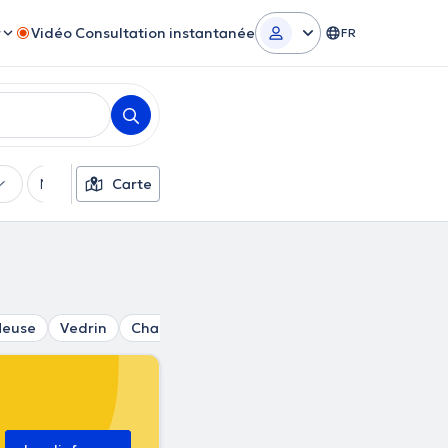
r
Vidéo Consultation instantanée
FR
Moyens de paiement
Carte
Filtres supplémentaires
Meuse
Vedrin
Champion
Flawinne
Loyers
Wépion