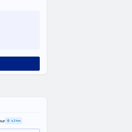
mur
4,3 km