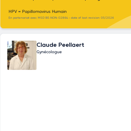
HPV = Papillomavirus Humain
En partenariat avec MSD BE-NON-02864 – date of last revision 05/2026
Claude Peellaert
Gynécologue