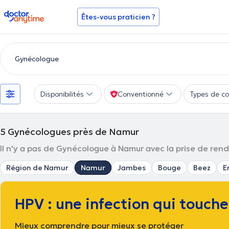
doctoranytime
Êtes-vous praticien ?
Disponibilités
Conventionné
Types de co
5
Gynécologues près de Namur
Il n'y a pas de Gynécologue à Namur avec la prise de rendez
Région de Namur
Namur
Jambes
Bouge
Beez
E
HPV : une infection qui touch
Mieux comprendre pour mieux se protéger