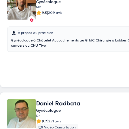
Gynécologue
MD
|
9.5
209 avis
À propos du praticien
Gynécologue à Châtelet Accouchements au GHdC Chirurgie à Lobbes Chirurgie des
cancers au CHU Tivoli
Daniel Radbata
Gynécologue
Dr.
|
9.7
251 avis
Vidéo Consultation