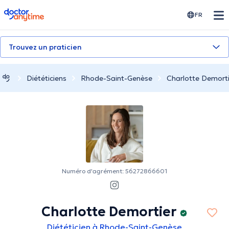
doctoranytime
FR
Trouvez un praticien
Diététiciens
Rhode-Saint-Genèse
Charlotte Demorti
Numéro d'agrément: 56272866601
Charlotte Demortier
Diététicien à Rhode-Saint-Genèse