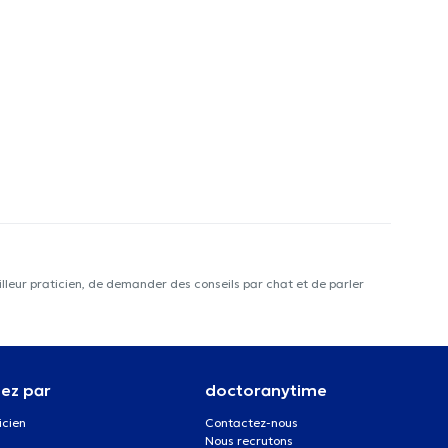
lleur praticien, de demander des conseils par chat et de parler
ez par
doctoranytime
icien
Contactez-nous
Nous recrutons