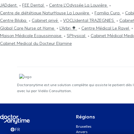
JADdent
FEE Dental
Centre L'Odyssée La Louvière
Centre de diététique NaturHouse La Louvière
Familia Cura
Cabi
Centre Biloba
Cabinet privé
VOCLIdental TRAZEGNIES
Cabinet
Global Care Nurse at Home
L'Arbri 🌳
Centre Médical Le Ravel
Maison Médicale Ecaussinnoise
SPhysical
Cabinet Médical Med
Cabinet Medical du Docteur Elamine
Doctoranytime est une solution complète qui assiste le patient dès 
avec lui par Vidéo Consultation.
Régions
Bruxelles
FR
Anvers