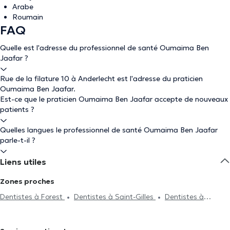
Arabe
Roumain
FAQ
Quelle est l'adresse du professionnel de santé Oumaima Ben
Jaafar ?
Rue de la filature 10 à Anderlecht est l'adresse du praticien
Oumaima Ben Jaafar.
Est-ce que le praticien Oumaima Ben Jaafar accepte de nouveaux
patients ?
Quelles langues le professionnel de santé Oumaima Ben Jaafar
parle-t-il ?
Liens utiles
Zones proches
Dentistes à Forest
Dentistes à Saint-Gilles
Dentistes à
Bruxelles
Dentistes à Anvers
Dentistes à Molenbeek-Saint-
Jean
Dentistes à Ixelles
Dentistes à Uccle
Dentistes à