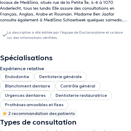
locaux de MediSina, situés rue de la Petite Île, 4-6 à 1070
Anderlecht, tous les lundis Elle assure des consultations en
Français, Anglais, Arabe et Roumain. Madame Ben Jaafar
consulte également à MediSina Schaerbeek quelques samedis.
Vous pouvez prendre rendez-vous avec elle en ligne ou par
téléphone au +32 (0) 2 735 37 74.
La description a été éditée par l'équipe de Doctoranytime et se base
sur des informations vérifiées.
Spécialisations
Expérience relative
Endodontie
Dentisterie générale
Blanchiment dentaire
Contrôle général
Urgences dentaires
Dentisterie restauratrice
Prothèses amovibles et fixes
2 recommandation des patients
Types de consultation