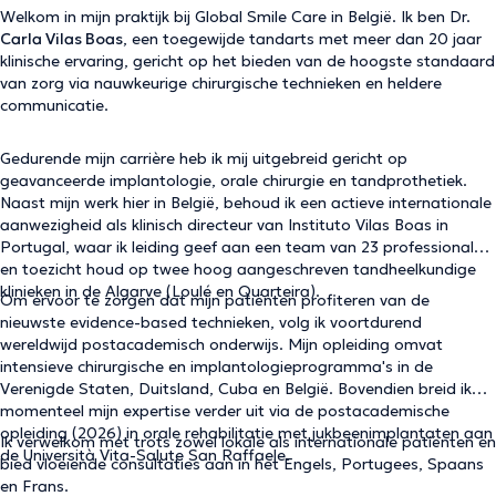
Welkom in mijn praktijk bij Global Smile Care in België. Ik ben Dr.
Carla Vilas Boas
, een toegewijde tandarts met meer dan 20 jaar
klinische ervaring, gericht op het bieden van de hoogste standaard
van zorg via nauwkeurige chirurgische technieken en heldere
communicatie.
Gedurende mijn carrière heb ik mij uitgebreid gericht op
geavanceerde implantologie, orale chirurgie en tandprothetiek.
Naast mijn werk hier in België, behoud ik een actieve internationale
aanwezigheid als klinisch directeur van Instituto Vilas Boas in
Portugal, waar ik leiding geef aan een team van 23 professionals
en toezicht houd op twee hoog aangeschreven tandheelkundige
klinieken in de Algarve (Loulé en Quarteira).
Om ervoor te zorgen dat mijn patiënten profiteren van de
nieuwste evidence-based technieken, volg ik voortdurend
wereldwijd postacademisch onderwijs. Mijn opleiding omvat
intensieve chirurgische en implantologieprogramma's in de
Verenigde Staten, Duitsland, Cuba en België. Bovendien breid ik
momenteel mijn expertise verder uit via de postacademische
opleiding (2026) in orale rehabilitatie met jukbeenimplantaten aan
Ik verwelkom met trots zowel lokale als internationale patiënten en
de Università Vita-Salute San Raffaele.
bied vloeiende consultaties aan in het Engels, Portugees, Spaans
en Frans.