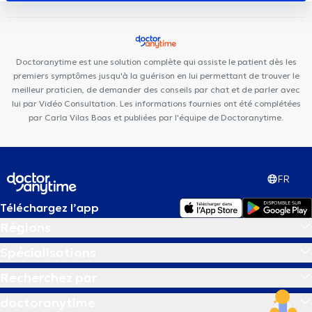
Dent Mortsel
Huis Zuidrand
Amidentis
Radiologie Temse Dr.
Van Laere & Dr. Cruz Conde
NeuroVP Bornem
DentUrgent
Mechelen
Doctoranytime est une solution complète qui assiste le patient dès les
premiers symptômes jusqu'à la guérison en lui permettant de trouver le
meilleur praticien, de demander des conseils par chat et de parler avec
lui par Vidéo Consultation. Les informations fournies ont été complétées
par Carla Vilas Boas et publiées par l'équipe de Doctoranytime.
FR
Téléchargez l’app
Régions
Spécialisations
Recherchez par
doctoranytime