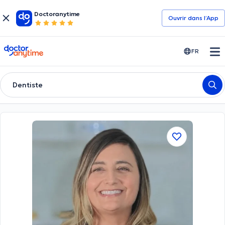
Doctoranytime
Ouvrir dans l’App
doctoranytime
FR
Dentiste