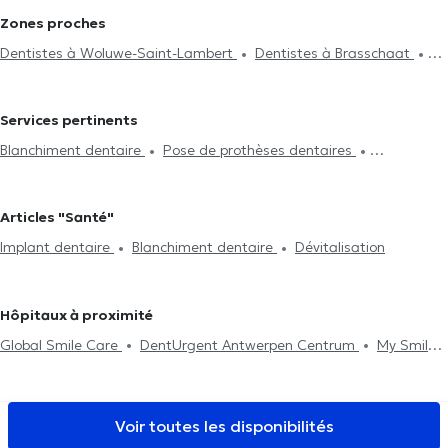
Zones proches
Dentistes à Woluwe-Saint-Lambert
Dentistes à Brasschaat
Dentistes à Malines
Services pertinents
Blanchiment dentaire
Pose de prothèses dentaires
Radiographie
Endodontie
Détartrage
Traitement des caries
Pose de bridges
Pose de facettes
Pose de couronnes
Articles "Santé"
Remplacement plombage
Dévitalisation
Implant dentaire
Implant dentaire
Blanchiment dentaire
Dévitalisation
Urgence dentaire
Bilan bucco-dentaire
Fluoration dentaire
Obturation et plombage dentaire
Soins dentaires
Extraction
dentaire
Esthétique dentaire
Chirurgie
Hôpitaux à proximité
Global Smile Care
DentUrgent Antwerpen Centrum
My Smile
tandartsenpraktijk
Ora-Tand
Smiles By Maria Anvers
Lazeo
Antwerpen
Dieetcentrum Antwerpen
EL NABIL DENTAL CENTER
Tandartspraktijk Artes
NMI Santé Anvers
Mediport
Voir toutes les disponibilités
DentUrgent Antwerpen
De Kinesisten
Vident Clinic
Euro