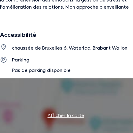
l’amélioration des relations. Mon approche bienveillante
et personnalisée crée un espace sûr où chacun peut se
reconnecter à ses forces, développer son savoir-être et
avancer avec confiance.
Accessibilité
chaussée de Bruxelles 6, Waterloo, Brabant Wallon
J’utilise différents outils tels que le coaching, la
communication bienveillante et CNV, les constellations
Parking
familiales et systémiques, la psychologie positive,
Pas de parking disponible
l’analyse transactionnelle, et je complète mon approche
par une formation continue et une adaptation à chaque
situation pour répondre au mieux à vos besoins.
Mon objectif est de vous aider à retrouver
équilibre,
Afficher la carte
clarté et sérénité
, tout en renforçant les liens familiaux et
en soutenant le développement personnel de chacun.
Grâce à cet accompagnement centré sur l’humain, vous