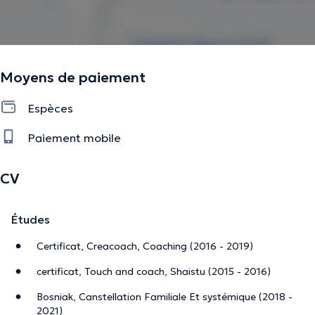
avancez avec conscience, alignement et épanouissement
dans votre vie et celle de votre famille.
Moyens de paiement
La description a été éditée par l'équipe de Doctoranytime et se base sur des
informations vérifiées.
Espèces
Paiement mobile
CV
Études
Certificat, Creacoach, Coaching (2016 - 2019)
certificat, Touch and coach, Shaistu (2015 - 2016)
Bosniak, Canstellation Familiale Et systémique (2018 -
2021)