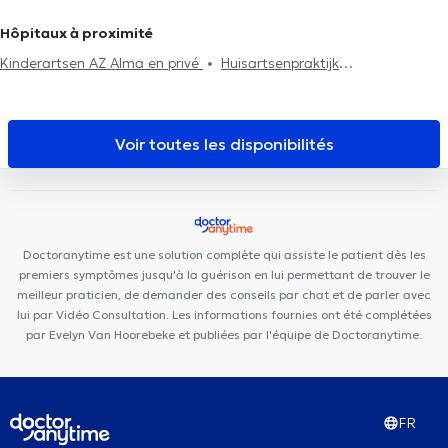
de l'asthme
Traitement des troubles de l'alimentation
Hôpitaux à proximité
Kinderartsen AZ Alma en privé
Huisartsenpraktijk
Vanhauwenhuyse - Surinx
Traumacentrum België
Tandartspraktijk Cindy Van Oortegem
NeuroVP Gent
Voir toutes les disponibilités
Doctoranytime est une solution complète qui assiste le patient dès les
premiers symptômes jusqu'à la guérison en lui permettant de trouver le
meilleur praticien, de demander des conseils par chat et de parler avec
lui par Vidéo Consultation. Les informations fournies ont été complétées
par Evelyn Van Hoorebeke et publiées par l'équipe de Doctoranytime.
FR