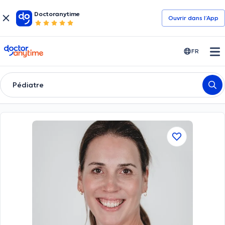
Doctoranytime
Ouvrir dans l’App
doctoranytime
FR
Pédiatre