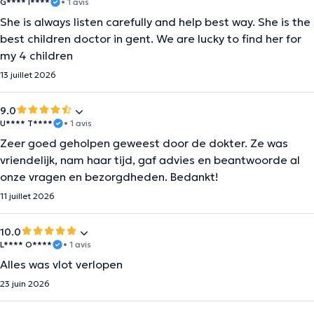
G**** I****
• 1 avis
She is always listen carefully and help best way. She is the
best children doctor in gent. We are lucky to find her for
my 4 children
13 juillet 2026
9.0
U**** T****
• 1 avis
Zeer goed geholpen geweest door de dokter. Ze was
vriendelijk, nam haar tijd, gaf advies en beantwoorde al
onze vragen en bezorgdheden. Bedankt!
11 juillet 2026
10.0
L**** O****
• 1 avis
Alles was vlot verlopen
23 juin 2026