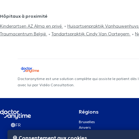
Hôpitaux à proximité
Kinderartsen AZ Alma en privé
Huisartsenpraktijk Vanhauwenhuys
Traumacentrum België
Tandartspraktijk Cindy Van Oortegem
N
Doctoranytime est une solution complète qui assiste le patient dès 
avec lui par Vidéo Consultation.
Régions
Bruxelles
FR
Anvers
Gand
🍪 Consentement aux cookies
Charleroi