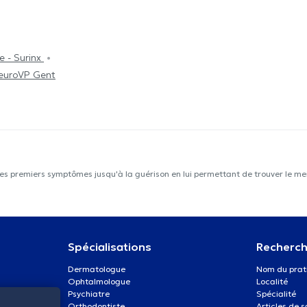
e - Surinx
euroVP Gent
les premiers symptômes jusqu'à la guérison en lui permettant de trouver le mei
Spécialisations
Recherch
Dermatologue
Nom du prat
Ophtalmologue
Localité
Psychiatre
Spécialité
Orthodontiste
Articles de 