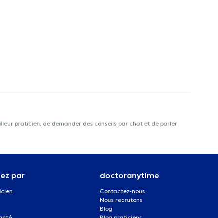
lleur praticien, de demander des conseils par chat et de parler
ez par
doctoranytime
icien
Contactez-nous
Nous recrutons
Blog
santé
Blog praticiens