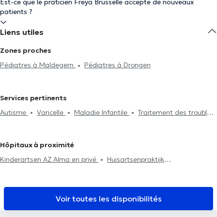
Est-ce que le praticien Freya Brusselle accepte de nouveaux
patients ?
Liens utiles
Zones proches
Pédiatres à Maldegem
Pédiatres à Drongen
Services pertinents
Autisme
Varicelle
Maladie Infantile
Traitement des troubles
du sommeil
Néonatologie
Traitement urticaire
Traitement
de l'asthme
Traitement des troubles de l'alimentation
Hôpitaux à proximité
Kinderartsen AZ Alma en privé
Huisartsenpraktijk
Vanhauwenhuyse - Surinx
Traumacentrum België
Tandartspraktijk Cindy Van Oortegem
NeuroVP Gent
Voir toutes les disponibilités