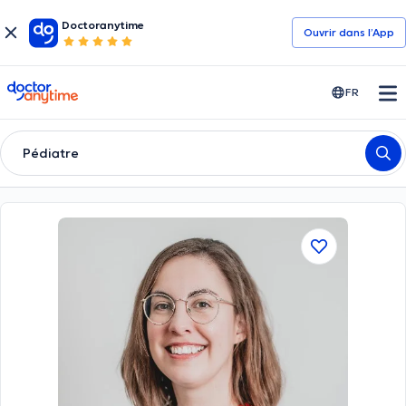
Doctoranytime
Ouvrir dans l’App
doctoranytime
FR
Pédiatre