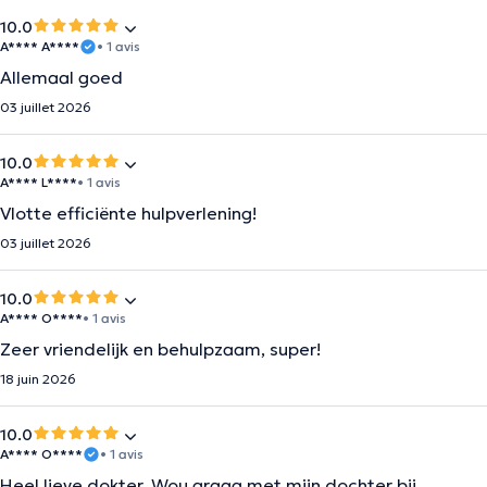
10.0
A**** A****
• 1 avis
Allemaal goed
03 juillet 2026
10.0
A**** L****
• 1 avis
Vlotte efficiënte hulpverlening!
03 juillet 2026
10.0
A**** O****
• 1 avis
Zeer vriendelijk en behulpzaam, super!
18 juin 2026
10.0
A**** O****
• 1 avis
Heel lieve dokter. Wou graag met mijn dochter bij