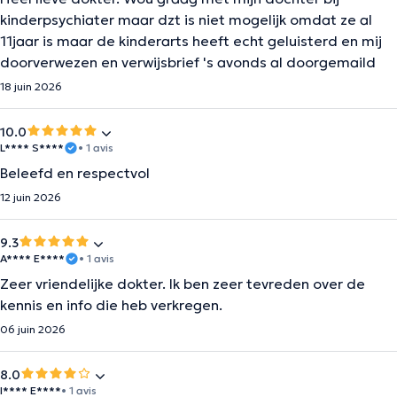
kinderpsychiater maar dzt is niet mogelijk omdat ze al
11jaar is maar de kinderarts heeft echt geluisterd en mij
doorverwezen en verwijsbrief 's avonds al doorgemaild
18 juin 2026
10.0
L**** S****
• 1 avis
Beleefd en respectvol
12 juin 2026
9.3
A**** E****
• 1 avis
Zeer vriendelijke dokter. Ik ben zeer tevreden over de
kennis en info die heb verkregen.
06 juin 2026
8.0
I**** E****
• 1 avis