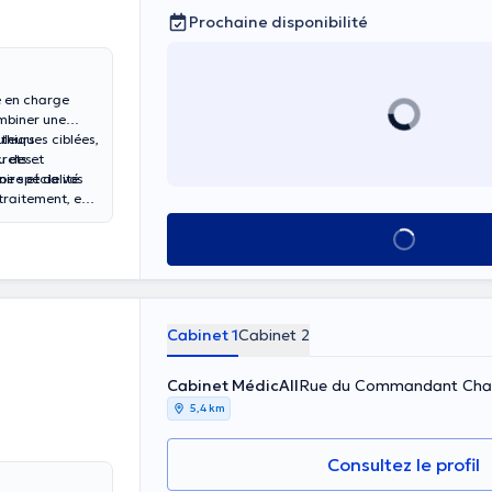
Prochaine disponibilité
e en charge
mbiner une
hiques ciblées,
uleurs
rets et
u des
ne spécialité
ire et de vos
traitement, et
 soulager en
Voir tout
Cabinet 1
Cabinet 2
Cabinet MédicAll
Rue du Commandant Charli
5,4 km
Consultez le profil