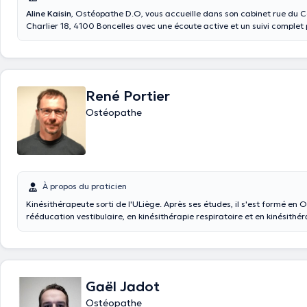
Aline Kaisin
, Ostéopathe D.O, vous accueille dans son cabinet rue d
Charlier 18, 4100 Boncelles avec une écoute active et un suivi comple
patient. La prise en charge est adaptée pour tous. Diplômée de l'ULB en 2018,
madame Kaisin est spécialisée dans l'ostéopathie générale (enfants, ad
âgées), l'ostéopathie pédiatrique et la grossesse & post partum.
René Portier
Ostéopathe
À propos du praticien
Kinésithérapeute sorti de l'ULiège. Après ses études, il s'est formé en 
rééducation vestibulaire, en kinésithérapie respiratoire et en kinésithér
Habitant Chokier depuis toujours, vous l'avez surement déjà aperçu s
la vie du quartier... Il est présent tous les jours au cabinet et il couvre
horaire. Ses sports de prédilection sont : la gymnastique, le volley, la c
le ski.
Gaël Jadot
Ostéopathe