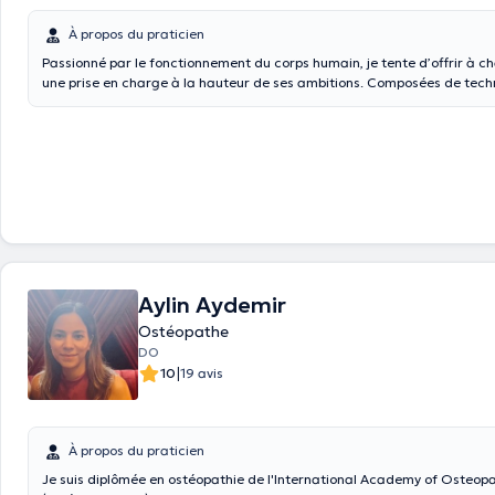
À propos du praticien
Passionné par le fonctionnement du corps humain, je tente d’offrir à c
une prise en charge à la hauteur de ses ambitions. Composées de tech
la séance a pour but de relancer le patient dans sa gestuelle et de fourn
adéquats pour optimiser les résultats et redevenir autonome.
Aylin Aydemir
Ostéopathe
DO
|
10
19 avis
À propos du praticien
Je suis diplômée en ostéopathie de l'
International Academy of Osteop