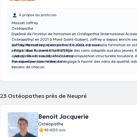
À propos du praticien
Masset Joffrey
Ostéopathe
Diplômé de l'Institut de formation en Ostéopathie (International Aca
Osteopathy) en 2021 à Mont-Saint-Guibert, Joffrey a depuis enrichi s
par des formations spécialisées. En 2022, il a suivi une formation en o
Joffrey Masset
reçoit ses patients à deux adresses :
pédiatrique, lui permettant d'offrir des soins adaptés aux plus jeunes. E
- Engis : Rue Richard 1, 4480 Engis
approfondi ses connaissances en manipulation structurelle tissulaire, é
- Jehay : Rue Ernou 28, 4540 Jehay
son expertise dans le domaine.
Passionné par son métier, il s'engage à fournir des soins de qualité, a
besoins de chacun.
23
Ostéopathes près de Neupré
Benoit Jacquerie
Ostéopathe
|
10.0
33 avis