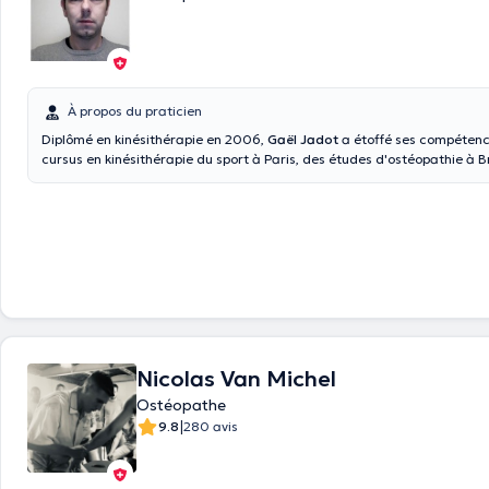
À propos du praticien
Diplômé en kinésithérapie en 2006,
Gaël Jadot
a étoffé ses compétenc
cursus en kinésithérapie du sport à Paris, des études d'ostéopathie à B
spécialisation en fasciathérapie (rien à voir avec le visage). En plus de gérer les
pathologies sportives, le parcours de Monsieur Jadot fait qu'il se retrou
avec les douleurs qui ne sont pas mises en évidence par l'imagerie méd
sont pas soulagées avec la prise de médicaments. Ces douleurs sont souvent
secondaires à un accident, une blessure, une opération, même lointaine. Spécialisé 
ostéopathie fonctionnelle, en équilibration articulo-ligamentaire et en 
myo-fasciales, il gère les douleurs de dos (haut ou bas), les douleurs 
(d'origine digestive ou gynécologique), des membres ou de la mâchoire. Il pre
également en charge les urgences. Il consulte ses patients à Herstal (r
Thiers 95), à Tilff (rue d'Angleur 86) ou encore à Fleron (rue de Magnée 24d
Nicolas Van Michel
pouvez prendre rendez-vous avec lui par téléphone 0497.35.34.69 ou d
son profil Doctoranytime.
Ostéopathe
|
9.8
280 avis