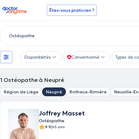
doctoranytime
Êtes-vous praticien ?
Disponibilités
Conventionné
Types de co
1
Ostéopathe à Neupré
Région de Liège
Neupré
Rotheux-Rimière
Neuville-E
Joffrey Masset
Ostéopathe
|
9.9
45 avis