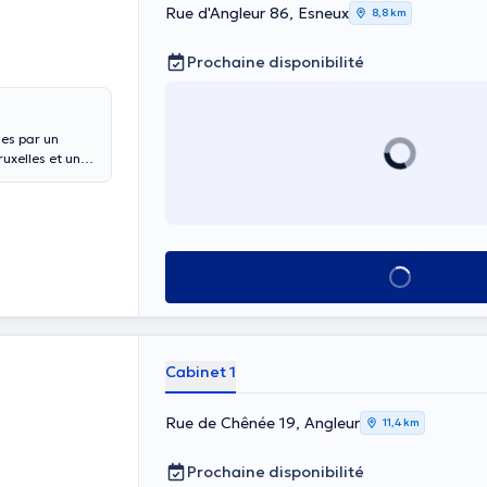
Rue d'Angleur 86, Esneux
8,8 km
Prochaine disponibilité
es par un
ruxelles et une
ve très à l'aise
icale et qui ne
en
Voir tout
mobilisations
abdominales
nd
ue Sur les
). Vous
Cabinet 1
irectement sur
Rue de Chênée 19, Angleur
11,4 km
Prochaine disponibilité