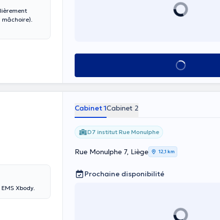
ulièrement
a mâchoire).
Voir tout
Cabinet 1
Cabinet 2
D7 institut Rue Monulphe
Rue Monulphe 7, Liège
12,1 km
Prochaine disponibilité
h EMS Xbody.