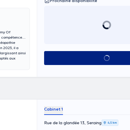
Prochaine disponibilité
demy Of
es compétences
stéopathie
n 2023, il a
largissant ainsi
Voir tout
daptés aux
Cabinet 1
Rue de la glandée 13, Seraing
4,5 km