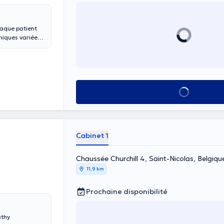
haque patient
niques variées,
ir les conseils
Voir tout
Cabinet 1
Chaussée Churchill 4, Saint-Nicolas, Belgiq
11,9 km
Prochaine disponibilité
athy