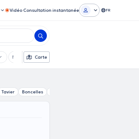
r
Vidéo Consultation instantanée
FR
Moyens de paiement
Carte
Filtres supplémentaires
Tavier
Boncelles
Ivoz-Ramet
Villers-Aux-Tours
Nand