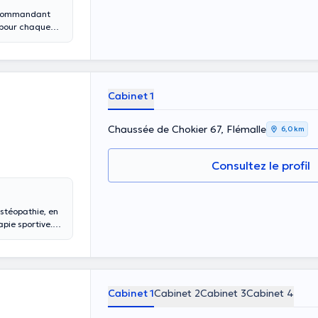
u Commandant
t pour chaque
ultes, pers.
Cabinet 1
Chaussée de Chokier 67, Flémalle
6,0 km
Consultez le profil
Ostéopathie, en
apie sportive.
'engageant dans
 une grande plage
ourse à pied et
Cabinet 1
Cabinet 2
Cabinet 3
Cabinet 4