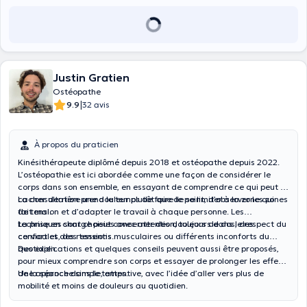
Justin Gratien
Ostéopathe
|
9.9
32 avis
À propos du praticien
Kinésithérapeute diplômé depuis 2018 et ostéopathe depuis 2022.
L’ostéopathie est ici abordée comme une façon de considérer le
corps dans son ensemble, en essayant de comprendre ce qui peut se
cacher derrière une douleur plutôt que de se limiter à la zone qui
La consultation prend le temps de faire le point, d’observer les zones
fait mal.
de tension et d’adapter le travail à chaque personne. Les
techniques sont choisies avec attention, toujours dans le respect du
La prise en charge peut concerner des douleurs de dos, des
confort et des ressentis.
cervicales, des tensions musculaires ou différents inconforts du
quotidien.
Des explications et quelques conseils peuvent aussi être proposés,
pour mieux comprendre son corps et essayer de prolonger les effets
de la séance dans le temps.
Une approche simple, attentive, avec l’idée d’aller vers plus de
mobilité et moins de douleurs au quotidien.