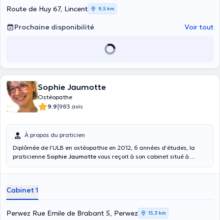
Route de Huy 67, Lincent
9,5 km
Prochaine disponibilité
Voir tout
Sophie Jaumotte
Ostéopathe
|
9.9
983 avis
À propos du praticien
Diplômée de l’ULB en ostéopathie en 2012, 6 années d’études, la
praticienne
Sophie Jaumotte
vous reçoit à son cabinet situé à
Perwez, rue Émile de Brabant 5. Elle a suivi de nombreuses
formations en collaboration avec plusieurs ostéopathes
expérimentés dans les domaines pédiatriques, gynécologiques et
Cabinet 1
sportifs. Elle exerce sa pratique depuis 13ans et a le soucis de
mettre toute son attention sur des soins adaptés à chacun de ses
patients. Elle prend le temps nécessaire pour expliquer au mieux les
Perwez Rue Emile de Brabant 5, Perwez
15,3 km
techniques choisies et celles qui peuvent compléter sa prise en