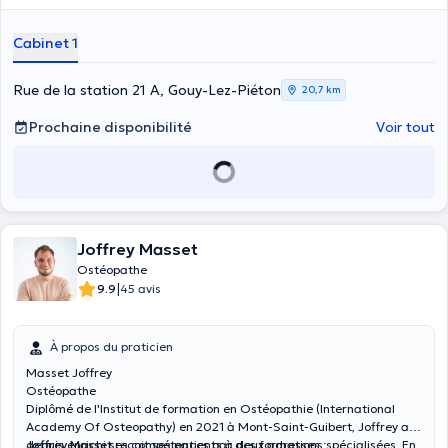
sacré).
Cabinet 1
Rue de la station 21 A, Gouy-Lez-Piéton
20,7 km
Prochaine disponibilité
Voir tout
Joffrey Masset
Ostéopathe
|
9.9
45 avis
À propos du praticien
Masset Joffrey
Ostéopathe
Diplômé de l'Institut de formation en Ostéopathie (International
Academy Of Osteopathy) en 2021 à Mont-Saint-Guibert, Joffrey a
depuis enrichi ses compétences par des formations spécialisées. En
Joffrey Masset
reçoit ses patients à deux adresses :