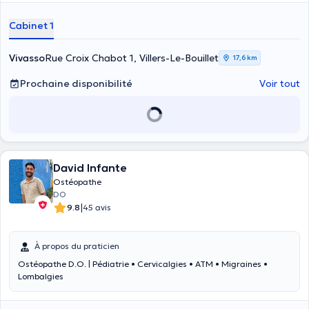
Cabinet 1
Vivasso
Rue Croix Chabot 1, Villers-Le-Bouillet
17,6 km
Prochaine disponibilité
Voir tout
David Infante
Ostéopathe
DO
|
9.8
45 avis
À propos du praticien
Ostéopathe D.O. | Pédiatrie • Cervicalgies • ATM • Migraines •
Lombalgies