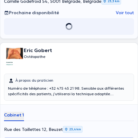
Camille Godefroid 54, 5001 Belgrade, Belgrade
23,3 km
Prochaine disponibilité
Voir tout
Eric Gobert
Ostéopathe
À propos du praticien
Numéro de téléphone : +32 475 45 21 98. Sensible aux différentes
spécificités des patients, j’utiliserai la technique adaptée
(fonctionnelle ou structurelle) à chaque patient qui est unique.
Depuis 25 ans, riche de mes différentes formations, je mets mes
compétences au service des adultes, des enfants, sportifs de haut
Cabinet 1
niveaux, des nourrissons et des femmes enceintes. Également
licencié en nutrition, j’incorpore aussi cette dimension dans le
traitement.
Rue des Taillettes 12, Beuzet
23,4 km