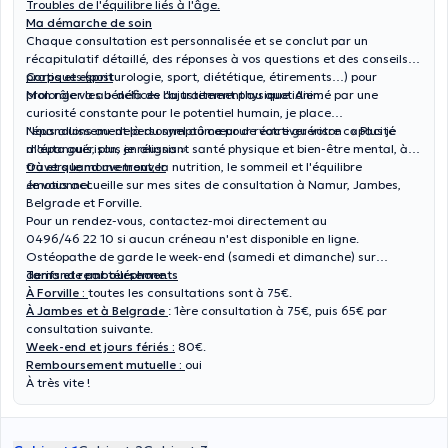
Troubles de l'équilibre liés à l'âge.
Ma démarche de soin
Chaque consultation est personnalisée et se conclut par un
récapitulatif détaillé, des réponses à vos questions et des conseils
pratiques (posturologie, sport, diététique, étirements…) pour
Corps et esprit
prolonger les bénéfices du traitement au quotidien.
Mon rôle va au-delà de l'ajustement physique. Animé par une
curiosité constante pour le potentiel humain, je place
l'épanouissement personnel au cœur de votre guérison : « Plus je
Nous allons au-delà du symptôme pour réactiver votre capacité
m'épanouis, plus je réussis ».
d'auto guérison, en alignant santé physique et bien-être mental, à
travers le mouvement, la nutrition, le sommeil et l'équilibre
Où et quand me trouver
émotionnel.
Je vous accueille sur mes sites de consultation à Namur, Jambes,
Belgrade et Forville.
Pour un rendez-vous, contactez-moi directement au
0496/46 22 10 si aucun créneau n'est disponible en ligne.
Ostéopathe de garde le week-end (samedi et dimanche) sur
demande par téléphone.
Tarifs et remboursements
À Forville :
toutes les consultations sont à 75€.
À Jambes et à Belgrade
: 1ère consultation à 75€, puis 65€ par
consultation suivante.
Week-end et jours fériés :
80€.
Remboursement mutuelle :
oui
À très vite !