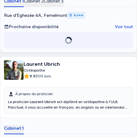
Cabinet 1
Cabinet 2
Cabinet 3
Rue d'Eghezée 6A, Fernelmont
6,4 km
Prochaine disponibilité
Voir tout
Laurent Ubrich
Ostéopathe
|
9.9
103 avis
À propos du praticien
Le praticien
Laurent Ubrich
est diplômé en ostéopathie à l’ULB.
Ponctuel, il vous accueille en français, en anglais ou en néerlandais
au sein de son cabinet privé sis à Rhode-Saint-Genèse pour des
consultations générales que vous soyez déjà patient ou non. Ses
consultations durent 30 minutes environ.
Cabinet 1