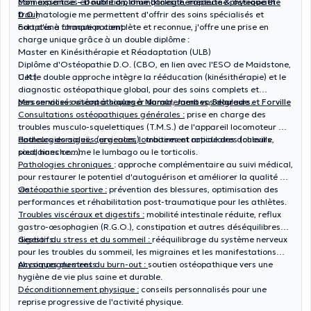
connaissances en nutrition, rhumatologie, médecine physique et
Mon expertise – Double diplôme (kinésithérapeute & ostéopathe
traumatologie me permettent d'offrir des soins spécialisés et
D.O.)
adaptés à chaque patient.
Fort d'une formation complète et reconnue, j'offre une prise en
charge unique grâce à un double diplôme :
Master en Kinésithérapie et Réadaptation (ULB)
Diplôme d'Ostéopathie D.O. (CBO, en lien avec l'ESO de Maidstone,
U.K.).
Cette double approche intègre la rééducation (kinésithérapie) et le
diagnostic ostéopathique global, pour des soins complets et
personnalisés visant à soulager durablement vos douleurs.
Mes services ostéopathiques à Namur, Jambes, Belgrade et Forville
Consultations ostéopathiques générales :
prise en charge des
troubles musculo-squelettiques (T.M.S.) de l'appareil locomoteur —
douleurs dorsales, cervicales, lombaires et articulaires (cheville,
Pathologies aiguës (urgences) :
traitement rapide des douleurs
pied, hanche…).
soudaines comme le lumbago ou le torticolis.
Pathologies chroniques
: approche complémentaire au suivi médical,
pour restaurer le potentiel d'autoguérison et améliorer la qualité de
vie.
Ostéopathie sportive :
prévention des blessures, optimisation des
performances et réhabilitation post-traumatique pour les athlètes.
Troubles viscéraux et digestifs :
mobilité intestinale réduite, reflux
gastro-œsophagien (R.G.O.), constipation et autres déséquilibres
digestifs.
Gestion du stress et du sommeil :
rééquilibrage du système nerveux
pour les troubles du sommeil, les migraines et les manifestations
physiques du stress.
Accompagnement du burn-out :
soutien ostéopathique vers une
hygiène de vie plus saine et durable.
Déconditionnement physique :
conseils personnalisés pour une
reprise progressive de l'activité physique.