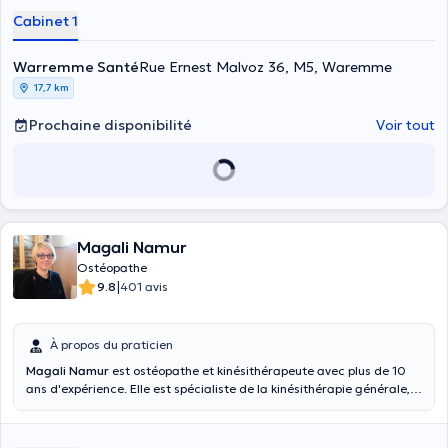
Cabinet 1
Warremme Santé
Rue Ernest Malvoz 36, M5, Waremme
17,7 km
Prochaine disponibilité
Voir tout
Magali Namur
Ostéopathe
|
9.8
401 avis
À propos du praticien
Magali Namur
est ostéopathe et kinésithérapeute avec plus de 10
ans d'expérience. Elle est spécialiste de la kinésithérapie générale,
de la sophrologie caycedienne et de la rééducation perineale et
ano-rectale suite à ses divers diplômes et formations obtenus entre
2000 et 2009. Elle est également experte de la kinésithérapie