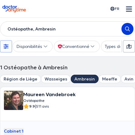
doctoranytime
FR
Ostéopathe, Ambresin
Disponibilités
Conventionné
Types de consu
1
Ostéopathe à Ambresin
Région de Liège
Wasseiges
Ambresin
Meeffe
Avin
Maureen Vandebroek
Ostéopathe
|
9.9
511 avis
Cabinet 1