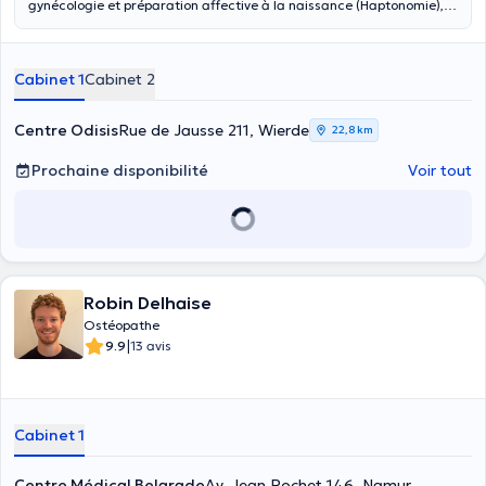
gynécologie et préparation affective à la naissance (Haptonomie),
j’exerce au sein de plusieurs cabinets: à Gembloux, Mont-Saint-
Guibert et Wierde. Veuillez consulter la carte pour avoir plus de
précisions sur l’emplacement exact de chaque cabinet. Vous pouvez
Cabinet 1
Cabinet 2
prendre rendez-vous en ligne ou me contacter au 0460 95 72 49 si
la demande est urgente et qu’il n’y a pas de disponibilité rapide en
ligne. Je prends en consultation les bébés, les enfants, les
Centre Odisis
Rue de Jausse 211, Wierde
22,8 km
adolescents, mais aussi les femmes.
Prochaine disponibilité
Voir tout
Robin Delhaise
Ostéopathe
|
9.9
13 avis
Cabinet 1
Centre Médical Belgrade
Av. Jean Pochet 146, Namur