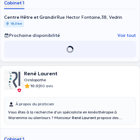
Cabinet 1
pédiatrique, périnatale, pelvienne, ainsi que cardio-vasculaire et
respiratoire. Elle suit actuellement une formation en ostéopathie
qu'elle achèvera en 2020. Elle exerce en tant qu'indépendante en
Centre Hêtre et Grandir
Rue Hector Fontaine,38, Vedrin
cabinet prive depuis 2005. Mme Namur a également une expérience
18,0 km
en service de garde de divers services (pédiatrie, maternié, soins
intensifs, médecine interne, cardiologie, neurologie) au CHRVS.
Prochaine disponibilité
Voir tout
N'hésitez plus et prenez rendez vous dès maintenant !
René Laurent
Ostéopathe
|
10.0
60 avis
À propos du praticien
Vous êtes à la recherche d’un spécialiste en kinésithérapie à
Waremme ou alentours ? Monsieur
René Laurent
propose des
services tant aux sportifs qu’aux enfants ou aux personnes âgées.
Laissez-vous aller entre ses mains expertes pour retrouver toutes
vos sensations et améliorer votre qualité de vie.
Cabinet 1