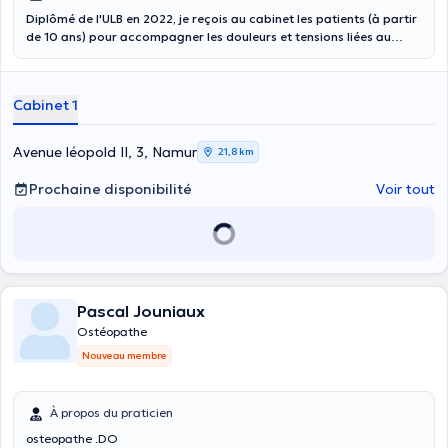
Diplômé de l'ULB en 2022, je reçois au cabinet les patients (à partir
de 10 ans) pour accompagner les douleurs et tensions liées au
système musculosquelettique, qu’elles soient localisées dans le dos,
les membres ainsi qu'au niveau de la mâchoire. Chaque séance
s’adapte à votre situation, avec une attention particulière portée à
Cabinet 1
vos habitudes, votre posture, et votre ressenti corporel. Vous
pouvez me contacter directement au (+32)498024044 pour toute
autre question. Pour votre propre confort, n'oubliez pas
Avenue léopold II, 3, Namur
21,8 km
d'apporter un essuie lors de la séance.
Prochaine disponibilité
Voir tout
Pascal Jouniaux
Ostéopathe
Nouveau membre
À propos du praticien
osteopathe .DO