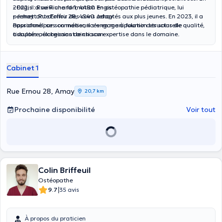
2022, il a suivi une formation en ostéopathie pédiatrique, lui
- Engis : Rue Richard 1, 4480 Engis
permettant d'offrir des soins adaptés aux plus jeunes. En 2023, il a
- Jehay : Rue Ernou 28, 4540 Jehay
approfondi ses connaissances en manipulation structurelle
Passionné par son métier, il s'engage à fournir des soins de qualité,
tissulaire, élargissant ainsi son expertise dans le domaine.
adaptés aux besoins de chacun.
Cabinet 1
Rue Ernou 28, Amay
20,7 km
Prochaine disponibilité
Voir tout
Colin Briffeuil
Ostéopathe
|
9.7
35 avis
À propos du praticien