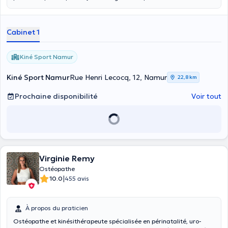
réharmonisant le corps puis en travaillant avec des exercices.
Cabinet 1
Kiné Sport Namur
Kiné Sport Namur
Rue Henri Lecocq, 12, Namur
22,8 km
Prochaine disponibilité
Voir tout
Virginie Remy
Ostéopathe
|
10.0
455 avis
À propos du praticien
Ostéopathe et kinésithérapeute spécialisée en périnatalité, uro-