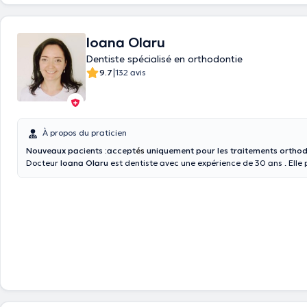
Ioana Olaru
Dentiste spécialisé en orthodontie
|
9.7
132 avis
À propos du praticien
Nouveaux pacients :accept
és
uniquement pour les traitements ortho
Docteur
Ioana Olaru
est dentiste avec une expérience de 30 ans . Elle pr
dentisterie générale et aussi orthodontie. Madame Olaru se réjouit de vous recevoir
dans son cabinet City Clinic CHIREC, Avenue Louise 235b. La prise de r
également disponible avec le docteur Olaru par téléphone.