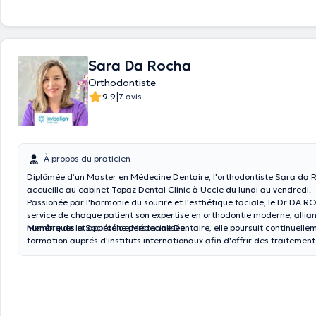
Sara Da Rocha
Orthodontiste
|
9.9
7 avis
À propos du praticien
Diplômée d’un Master en Médecine Dentaire, l'orthodontiste Sara da
accueille au cabinet Topaz Dental Clinic à Uccle du lundi au vendredi.
Passionée par l'harmonie du sourire et l'esthétique faciale, le Dr DA 
service de chaque patient son expertise en orthodontie moderne, allia
numériques et approche personnalisée.
Membre de la Société de Médecine Dentaire, elle poursuit continuelle
formation auprés d'instituts internationaux afin d'offrir des traitement
des avancées scientifiques et adaptées à tous les âges.