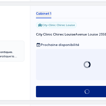
Cabinet 1
City-Clinic Chirec Louise
City Clinic Chirec Louise
Avenue Louise 235B,
Prochaine disponibilité
dontiques
.
atique la
endez-vous est
Voir tout