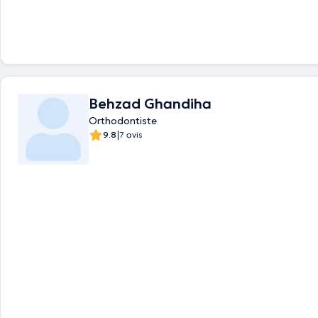
assiste à des ateliers de formation (orthodontie précoce) du Dr. Desha
période 2013/2014. En 2016, elle suit une formation en Invisalign à Paris
exclusivement l'orthodontie et vous reçoit en français et en anglais.
Behzad Ghandiha
Orthodontiste
|
9.8
7 avis