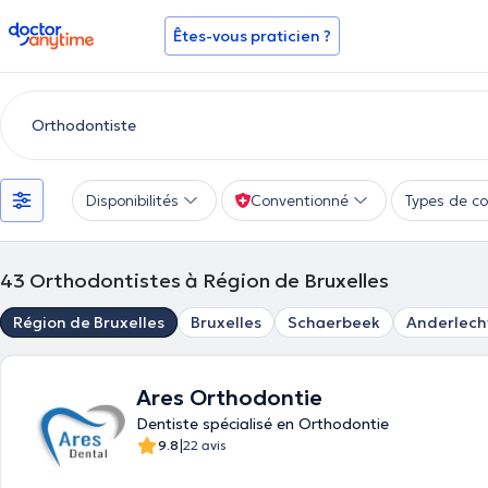
doctoranytime
Êtes-vous praticien ?
Disponibilités
Conventionné
Types de co
43
Orthodontistes à Région de Bruxelles
Région de Bruxelles
Bruxelles
Schaerbeek
Anderlech
Ares Orthodontie
Dentiste spécialisé en Orthodontie
|
9.8
22 avis