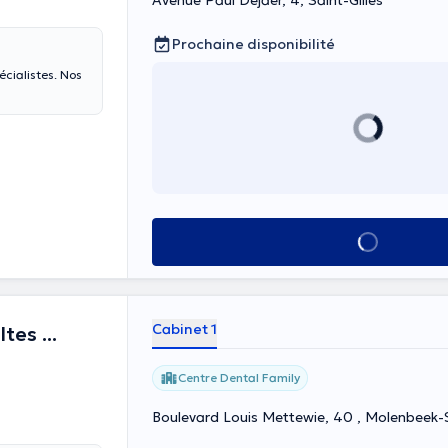
Avenue Paul Dejaer, 4, Saint-Gilles
Prochaine disponibilité
listes. Nos
Voir tout
Cabinet 1
es ...
Centre Dental Family
Boulevard Louis Mettewie, 40 , Molenbeek-