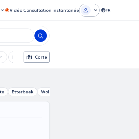
r
Vidéo Consultation instantanée
FR
Moyens de paiement
Carte
Filtres supplémentaires
te
Etterbeek
Woluwe-Saint-Pierre
Evere
Auderghe