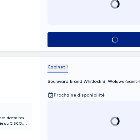
Voir tout
Cabinet 1
Boulevard Brand Whitlock 8, Woluwe-Saint-
Prochaine disponibilité
nces dentaires
tie au CISCO.
ient le diplôme
 en 2011. Elle