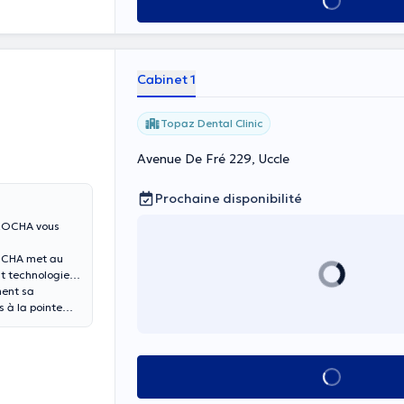
Voir tout
Cabinet 1
Topaz Dental Clinic
Avenue De Fré 229, Uccle
Prochaine disponibilité
 ROCHA vous
ROCHA met au
nt technologies
ment sa
s à la pointe
Voir tout