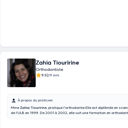
Zahia Tiouririne
Orthodontiste
|
9.5
29 avis
À propos du praticien
Mme
Zahia Tiouririne
, pratique l'orthodontie.Elle est diplômée en scie
de l'ULB en 1999. De 2001 à 2002, elle suit une formation en orthodon
Elle a également été formée en arc droit par le Dr. Larry Brown. Elle obt
universitaire en orthopédie dento-maxillo-faciale et orthodontie à paris