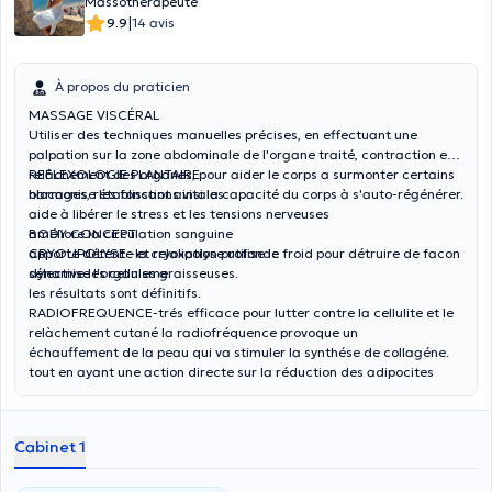
Massothérapeute
|
9.9
14 avis
À propos du praticien
MASSAGE VISCÉRAL
Utiliser des techniques manuelles précises, en effectuant une
palpation sur la zone abdominale de l'organe traité, contraction et
relâchement des organes, pour aider le corps a surmonter certains
REFLEXOLOGIE PLANTAIRE
blocages, rétablissant ainsi la capacité du corps à s'auto-régénérer.
harmonise les fonctions vitales
aide à libérer le stress et les tensions nerveuses
améliore la circulation sanguine
BODY CONCEPT
apporte détente et relaxation profonde
CRYOLIPOLYSE -la cryolipolyse utilise le froid pour détruire de facon
dynamise l'organisme
sélective les cellules graisseuses.
les résultats sont définitifs.
RADIOFREQUENCE-trés efficace pour lutter contre la cellulite et le
relàchement cutané la radiofréquence provoque un
échauffement de la peau qui va stimuler la synthése de collagéne.
tout en ayant une action directe sur la réduction des adipocites
Cabinet 1