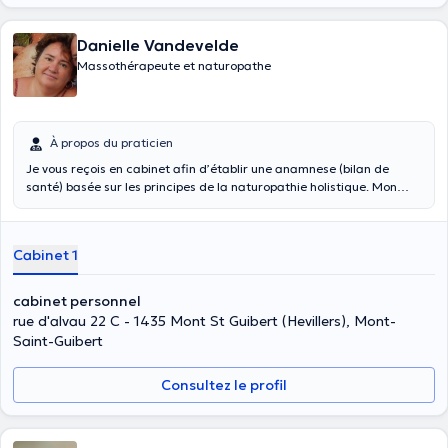
Danielle Vandevelde
Massothérapeute et naturopathe
À propos du praticien
Je vous reçois en cabinet afin d’établir une anamnese (bilan de
santé) basée sur les principes de la naturopathie holistique. Mon
objectif est de comprendre quelles sont les causes potentielles de
vos troubles de santé actuels, tout en vous fournissant des
explications en matière de santé naturelle, et en établissant un
Cabinet 1
programme d’hygiène de vie 100% individualisé selon vos besoins et
votre vitalité.
cabinet personnel
rue d'alvau 22 C - 1435 Mont St Guibert (Hevillers), Mont-
Saint-Guibert
Consultez le profil