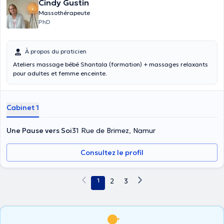
Cindy Gustin
Massothérapeute
PhD
À propos du praticien
Ateliers massage bébé Shantala (formation) + massages relaxants
pour adultes et femme enceinte.
Cabinet 1
Une Pause vers Soi
31 Rue de Brimez, Namur
Consultez le profil
1
2
3