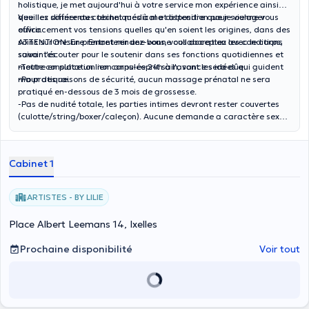
holistique, je met aujourd'hui à votre service mon expérience ainsi
que les différentes techniques à ma disposition pour soulager
Veuillez sonner au cabinet médical et attendre que je vienne vous
efficacement vos tensions quelles qu'en soient les origines, dans des
ouvrir.
soins sur mesure. Entretenir une bonne collaboration avec le corps,
ATTENTION: En prenant rendez-vous, vous acceptez les conditions
savoir l'écouter pour le soutenir dans ses fonctions quotidiennes et
suivantes:
mettre en place un lien corps-esprit sain, sont les idées qui guident
-Toute consultation non annulée 24h à l'avance sera dûe.
ma pratique.
-Pour des raisons de sécurité, aucun massage prénatal ne sera
pratiqué en-dessous de 3 mois de grossesse.
-Pas de nudité totale, les parties intimes devront rester couvertes
(culotte/string/boxer/caleçon). Aucune demande a caractère sexuel
ne sera tolérée.
Cabinet 1
ARTISTES - BY LILIE
Place Albert Leemans 14, Ixelles
Prochaine disponibilité
Voir tout