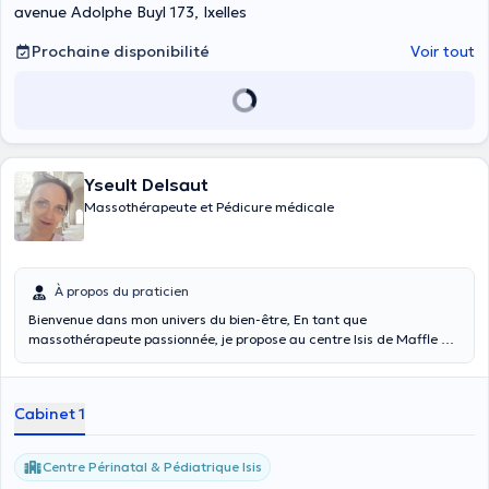
avenue Adolphe Buyl 173, Ixelles
Prochaine disponibilité
Voir tout
Yseult Delsaut
Massothérapeute et Pédicure médicale
À propos du praticien
Bienvenue dans mon univers du bien-être, En tant que
massothérapeute passionnée, je propose au centre Isis de Maffle et
à domicile différents massages pour toute la famille. Mon approche
combine expertise et écoute pour dissoudre vos tensions et
restaurer votre équilibre. Réservez votre moment de détente dès
Cabinet 1
aujourd’hui.
Centre Périnatal & Pédiatrique Isis