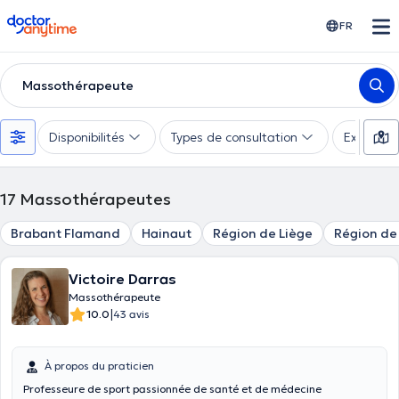
doctoranytime
FR
Massothérapeute
Disponibilités
Types de consultation
Expertise
17
Massothérapeutes
Brabant Flamand
Hainaut
Région de Liège
Région d
Victoire Darras
Massothérapeute
|
10.0
43 avis
À propos du praticien
Professeure de sport passionnée de santé et de médecine