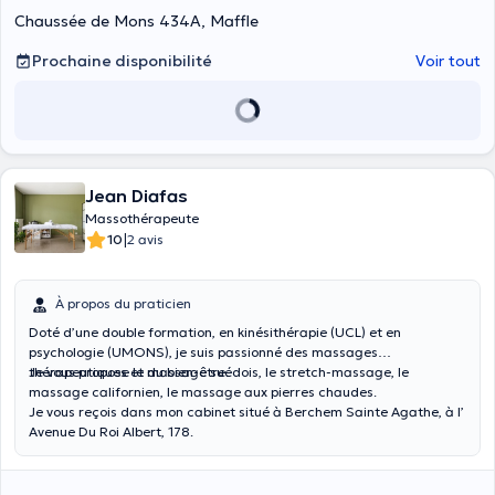
Chaussée de Mons 434A, Maffle
Prochaine disponibilité
Voir tout
Jean Diafas
Massothérapeute
|
10
2 avis
À propos du praticien
Doté d’une double formation, en kinésithérapie (UCL) et en
psychologie (UMONS), je suis passionné des massages
thérapeutiques et du bien-être.
Je vous propose le massage suédois, le stretch-massage, le
massage californien, le massage aux pierres chaudes.
Je vous reçois dans mon cabinet situé à Berchem Sainte Agathe, à l’
Avenue Du Roi Albert, 178.