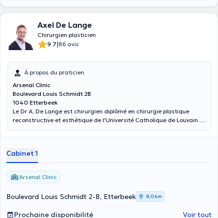
Axel De Lange
Chirurgien plasticien
|
9.7
86 avis
À propos du praticien
Arsenal Clinic
Boulevard Louis Schmidt 2B
1040 Etterbeek
Le Dr A. De Lange est chirurgien diplômé en chirurgie plastique
reconstructive et esthétique de l'Université Catholique de Louvain. Il
est spécialisé en chirurgie faciale et mammaire, cancers cutanés et
chirurgie post-bariatrique. Il pratique aussi la médecine esthétique
(Botox et fillers). La rhinoplastie chirurgicale ne fait pas partie de
Cabinet 1
ses activités. Il vous accueille au centre PolyCare Brussels à
Woluwe-Saint-Pierre.
Arsenal Clinic
Boulevard Louis Schmidt 2-B, Etterbeek
8,0 km
Prochaine disponibilité
Voir tout