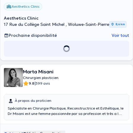
Aesthetics Clinic
Aesthetics Clinic
17 Rue du Collège Saint Michel , Woluwe-Saint-Pierre
8,4 km
Prochaine disponibilité
Voir tout
Marta Misani
Chirurgien plasticien
|
9.8
399 avis
À propos du praticien
Spécialiste en Chirurgie Plastique, Reconstructrice et Esthétique, le
Dr Misani est une femme passionnée par sa profession et très a l
´écoute de ses patients. Formée entre l´Italie et la Belgique, le Dr
Misani a pu se former aux côtés des chirurgiens les plus renommés
du domaine de la chirurgie plastique.