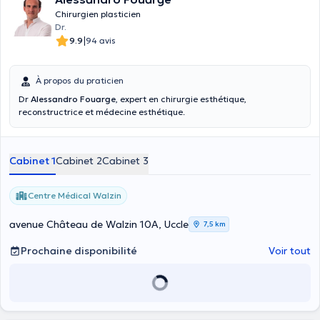
participe à des nombreux congrès internationaux de chirurgie
Chirurgien plasticien
plastique et esthétique. Très à l’écoute de ses patients et d’une
Dr.
grande rigueur dans son travail, le Dr Paun accorde une attention
|
9.9
94 avis
toute particulière au suivi du patient.
À propos du praticien
Dr
Alessandro Fouarge
, expert en chirurgie esthétique,
reconstructrice et médecine esthétique.
Cabinet 1
Cabinet 2
Cabinet 3
Centre Médical Walzin
avenue Château de Walzin 10A, Uccle
7,5 km
Prochaine disponibilité
Voir tout