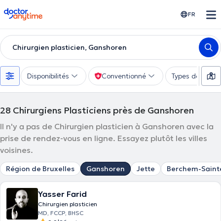
doctoranytime
FR
Chirurgien plasticien, Ganshoren
Disponibilités
Conventionné
Types de consu
28
Chirurgiens Plasticiens près de Ganshoren
Il n'y a pas de Chirurgien plasticien à Ganshoren avec la
prise de rendez-vous en ligne. Essayez plutôt les villes
voisines.
Région de Bruxelles
Ganshoren
Jette
Berchem-Saint
Yasser Farid
Chirurgien plasticien
MD, FCCP, BHSC