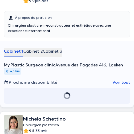
|
9.9
86 avis
À propos du praticien
Chirurgien plasticien reconstructeur et esthétique avec une
experience international.
Cabinet 1
Cabinet 2
Cabinet 3
My Plastic Surgeon clinic
Avenue des Pagodes 416, Laeken
4,3 km
Prochaine disponibilité
Voir tout
Michela Schettino
Chirurgien plasticien
|
9.5
33 avis