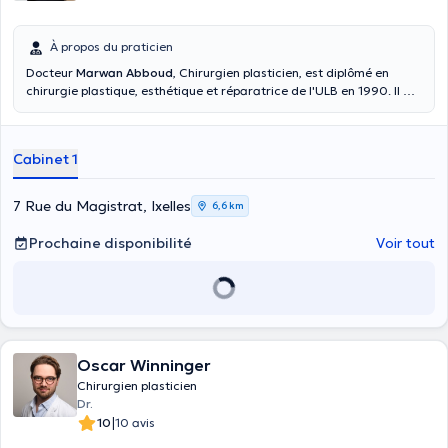
À propos du praticien
Docteur
Marwan Abboud
, Chirurgien plasticien, est diplômé en
chirurgie plastique, esthétique et réparatrice de l'ULB en 1990. Il a
été formé dans le service de Chirurgie Plastique du Professeur
Madeleine Lejour à l’Hôpital Brugmann à Bruxelles. Il a également
passé l’examen du Collegium Chirurgicum Plasticum en 1993. Il est
Cabinet 1
chef de service de Chirurgie Plastique au CHU de Tivoli à la Louvière
depuis 1994. Il participe à de nombreux congrès internationaux de
chirurgie plastique et esthétique. Il est également membre de
7 Rue du Magistrat, Ixelles
6,6 km
plusieurs associations scientifiques nationales et internationales
telles que : American Society of Plastic Surgeons, Royal Belgian
Prochaine disponibilité
Voir tout
Society of Plastic Surgery ou encore European Association of Plastic
Surgeons.
Oscar Winninger
Chirurgien plasticien
Dr.
|
10
10 avis