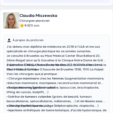
Claudia Miszewska
Chirurgien plasticien
|
9.5
15 avis
À propos du praticien
J’ai obtenu mon diplôme de médecine en 2018 à l’ULB et me suis
spécialisée en chirurgie plastique les six années suivantes.
Je consulte à Bruxelles au Mazi Medical Center (Rue Belliard 20,
2ème étage) ainsi qu'à Gosselies à la Clinique Notre Dame de Grâce
à Gosselies (CNDG, Chaussée de Nivelles 212, 6041 Charleroi) et à la
J'opère à la Clinique Notre Dame de Grace, à la Claris Clinic et au
Claris Clinic à la Hulpe (Chaussée de Bruxelles 135B, 1310 La Hulpe).
Mazi Medical Center.
Voici les chirurgies que je pratique :
▫️ Chirurgie
mammaire
chez les
femmes
(augmentation mammaire,
réduction mammaire, mastopexie, reconstruction mammaire) et
chez les
▪️ Bodycontouring
hommes
(gynécomastie)
(abdominoplastie, liposuccion, brachioplastie,
lifting de cuisses, bodylift,…)
▫️ Exérèse de
tumeurs cutanées
(grains de beauté, tumeurs
basocellulaires, spinocellulaires, mélanomes,…) et de
lésions sous
cutanées
▪️ Chirurgie esthétique du
(kystes, lipomes,…)
visage
(blépharoplastie, otoplastie,…)
▫️ Injections
esthétiques de toxine botulique, d’acide hyaluronique, de