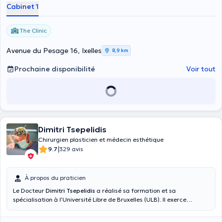
Cabinet 1
The Clinic
Avenue du Pesage 16, Ixelles
8,9 km
Prochaine disponibilité
Voir tout
Dimitri Tsepelidis
Chirurgien plasticien et médecin esthétique
|
9.7
329 avis
À propos du praticien
Le Docteur
Dimitri Tsepelidis
a réalisé sa formation et sa
spécialisation à l’Université Libre de Bruxelles (ULB). Il exerce
également à l’Institut Jules Bordet à Bruxelles dans le domaine de la
reconstruction mammaire et cervico-faciale. Le Docteur Dimitri