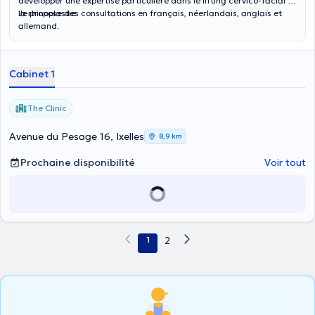
développer une expertise particulière dans le lifting cervico-facial et
la rhinoplastie.
Je propose des consultations en français, néerlandais, anglais et
allemand.
Cabinet 1
The Clinic
Avenue du Pesage 16, Ixelles
8,9 km
Prochaine disponibilité
Voir tout
1
2