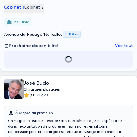
Tsepelidis assure des consultations dans le domaine de la chirurgie
Cabinet 1
Cabinet 2
du visage ( lifting, blépharoplastie, lipofilling , ...) , la chirurgie
mammaire ( augmentation ,réduction, lifting, lipofilling, ...) , la
reconstruction mammaire, la chirurgie post-bariatrique, la
The Clinic
liposuccion, etc…
Avenue du Pesage 16, Ixelles
8,9 km
Prochaine disponibilité
Voir tout
José Budo
Chirurgien plasticien
|
9.8
71 avis
À propos du praticien
Chirurgien plasticien avec 30 ans d’expérience, je suis spécialisé
dans l’explantation de prothèses mammaires en silicone.
Ma passion pour la chirurgie esthétique du visage m’a conduit à