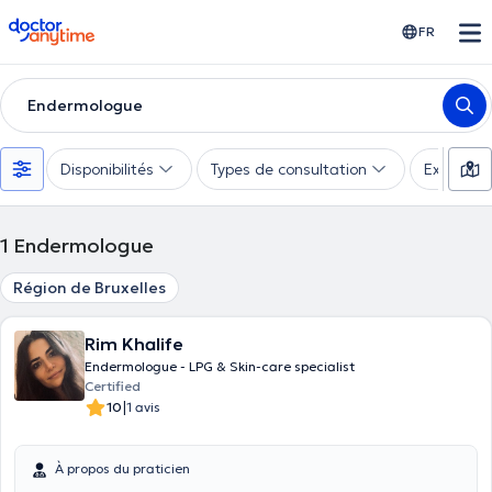
doctoranytime
FR
Endermologue
Disponibilités
Types de consultation
Expertise
1
Endermologue
Région de Bruxelles
Rim Khalife
Endermologue - LPG & Skin-care specialist
Certified
|
10
1 avis
À propos du praticien