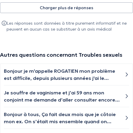
Charger plus de réponses
Les réponses sont données à titre purement informatif et ne
peuvent en aucun cas se substituer à un avis médical
Autres questions concernant Troubles sexuels
Bonjour je m'appelle ROGATIEN mon problème
est difficile, depuis plusieurs années j'ai le
problème de érection molle, je n'arrive plus à
satisfaire mon partenaire, au lit, mais quand je
Je souffre de vaginisme et j’ai 59 ans mon
me retrouve seul, je me masturbe, et je
conjoint me demande d’aller consulter encore
retrouve mon érection, que puis-je faire pour
mais j’ai honte à mon âge
retrouver mon érection en pénétrant mon
Bonjour à tous, Ça fait deux mois que je côtoie
partenaire
mon ex. On s’était mis ensemble quand on
avait 15-16 ans. On s'est revus en 2024 pour un