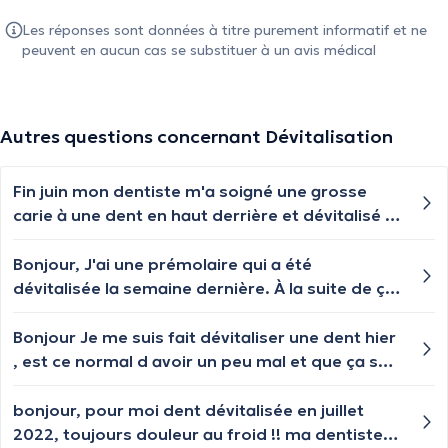
Les réponses sont données à titre purement informatif et ne
peuvent en aucun cas se substituer à un avis médical
Autres questions concernant Dévitalisation
Fin juin mon dentiste m'a soigné une grosse
carie à une dent en haut derrière et dévitalisé le
nerf et j'ai rendez-vous fin août et 2 autres
rendez-vous à 1 semaine d'intervalle pour une
Bonjour, J'ai une prémolaire qui a été
pose de couronne mais malheureusement une
dévitalisée la semaine dernière. À la suite de ça
partie de ma dent a cassé et mon dentiste est
j'ai eu la joue enflée et une grosse poche de
en vacances... que dois-je faire? Et est-ce qu'on
pus. Ma dentiste m'a enlevé le pus et nettoyé
Bonjour Je me suis fait dévitaliser une dent hier
pourra encore me mettre une couronne ou
les canaux. Depuis hier j'ai de nouveau une
, est ce normal d avoir un peu mal et que ça soit
non? J'ai le bout de dent dont je viens de la
douleur lancinante qui ne part pas, est-ce
gonflé ?
mettre dans un peu de lait.
normal ? J'ai eu 2 semaines d'amoxicilline
bonjour, pour moi dent dévitalisée en juillet
2022, toujours douleur au froid !! ma dentiste