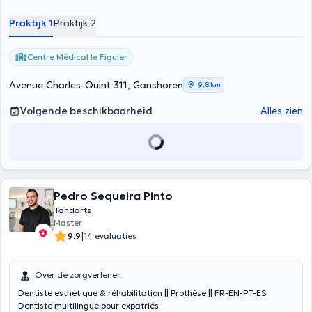
Praktijk 1
Praktijk 2
Centre Médical le Figuier
Avenue Charles-Quint 311, Ganshoren
9,8 km
Volgende beschikbaarheid
Alles zien
Pedro Sequeira Pinto
Tandarts
Master
|
9.9
14 evaluaties
Over de zorgverlener
Dentiste esthétique & réhabilitation || Prothèse || FR-EN-PT-ES
Dentiste multilingue pour expatriés