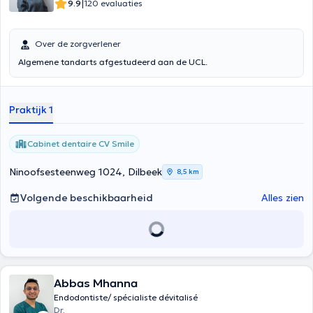
|
9.9
120 evaluaties
Over de zorgverlener
Algemene tandarts afgestudeerd aan de UCL.
Praktijk 1
Cabinet dentaire CV Smile
Ninoofsesteenweg 1024, Dilbeek
8,5 km
Volgende beschikbaarheid
Alles zien
Abbas Mhanna
Endodontiste/ spécialiste dévitalisé
Dr.