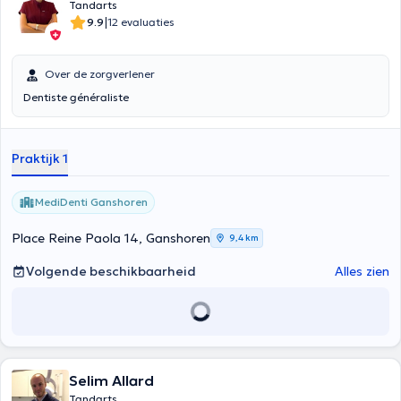
Tandarts
|
9.9
12 evaluaties
Over de zorgverlener
Dentiste généraliste
Praktijk 1
MediDenti Ganshoren
Place Reine Paola 14, Ganshoren
9,4 km
Volgende beschikbaarheid
Alles zien
Selim Allard
Tandarts