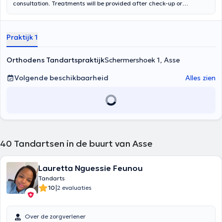
consultation. Treatments will be provided after check-up or
consultation (fillings, extraction, crowns, protheses, braces etc).
Praktijk 1
Orthodens Tandartspraktijk
Schermershoek 1, Asse
Volgende beschikbaarheid
Alles zien
40
Tandartsen in de buurt van Asse
Lauretta Nguessie Feunou
Tandarts
|
10
2 evaluaties
Over de zorgverlener