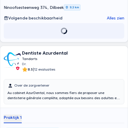
Ninoofsesteenweg 374, Dilbeek
9,5 km
Volgende beschikbaarheid
Alles zien
Dentiste Azurdental
Tandarts
Dr.
|
8.5
12 evaluaties
Over de zorgverlener
Au cabinet AzurDental, nous sommes fiers de proposer une
dentisterie générale complète, adaptée aux besoins des adultes et
des enfants. Notre équipe de dentistes dévoués offre des soins de
haute qualité pour toute la famille, visant à maintenir une excellente
santé bucco-dentaire à chaque étape de la vie.
Praktijk 1