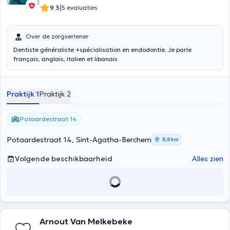
|
9.3
5 evaluaties
Over de zorgverlener
Dentiste généraliste +spécialisation en endodontie. Je parle
français, anglais, italien et libanais
Praktijk 1
Praktijk 2
Potaardestraat 14
Potaardestraat 14, Sint-Agatha-Berchem
8,8 km
Volgende beschikbaarheid
Alles zien
Arnout Van Melkebeke