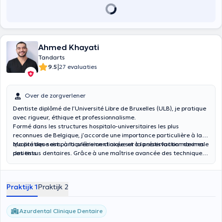
Ahmed Khayati
Tandarts
|
9.5
27 evaluaties
Over de zorgverlener
Dentiste diplômé de l’Université Libre de Bruxelles (ULB), je pratique
avec rigueur, éthique et professionnalisme.
Formé dans les structures hospitalo-universitaires les plus
reconnues de Belgique, j’accorde une importance particulière à la
qualité des soins, à la précision clinique et à la satisfaction de mes
Ma pratique est particulièrement axée sur la préservation maximale
patients.
des tissus dentaires. Grâce à une maîtrise avancée des techniques
adhésives et esthétiques, j’offre des restaurations fonctionnelles,
durables et harmonieuses.
Praktijk 1
Praktijk 2
Azurdental Clinique Dentaire