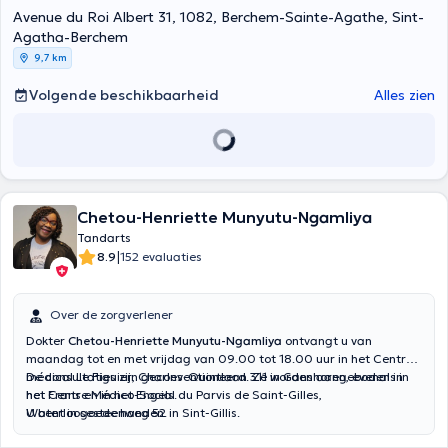
Avenue du Roi Albert 31, 1082, Berchem-Sainte-Agathe, Sint-
Agatha-Berchem
9,7 km
Volgende beschikbaarheid
Alles zien
Chetou-Henriette Munyutu-Ngamliya
Tandarts
|
8.9
152 evaluaties
Over de zorgverlener
Dokter
Chetou-Henriette Munyutu-Ngamliya
ontvangt u van
maandag tot en met vrijdag van 09.00 tot 18.00 uur in het
Centre
médical Le Figuier
De consultaties zijn geconventioneerd. Ze worden aangeboden in
, Charles-Quintlaan 311 in Ganshoren, evenals in
het
het Frans en in het Engels.
Centre Médico-Social du Parvis de Saint-Gilles
,
Waterloosesteenweg 52 in Sint-Gillis.
U bent in goede handen.