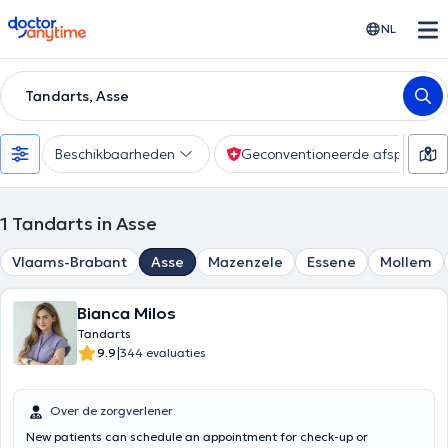
doctoranytime
NL
Tandarts, Asse
Beschikbaarheden
Geconventioneerde afspraak
1
Tandarts in Asse
Vlaams-Brabant
Asse
Mazenzele
Essene
Mollem
Bianca Milos
Tandarts
|
9.9
344 evaluaties
Over de zorgverlener
New patients can schedule an appointment for check-up or